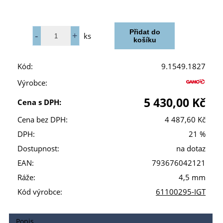
ks
Kód:
9.1549.1827
Výrobce:
5 430,00 Kč
Cena s DPH:
Cena bez DPH:
4 487,60 Kč
DPH:
21 %
Dostupnost:
na dotaz
EAN:
793676042121
Ráže:
4,5 mm
Kód výrobce:
61100295-IGT
Popis