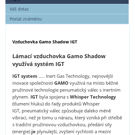
Váš dotaz
Poslat známénu
Vzduchovka Gamo Shadow IGT
Lámací vzduchovka Gamo Shadow
využívá systém IGT
IGT system
..... Inert Gas Technology, nejnovější
inovace společnosti
GAMO
využívá na místo běžné
pružinové technologie penumatický válec s inertním
plynem.
IGT
byla spojena s
Whisper Technology
(tlumení hluku) do řady produktů Whisper
IGT,
pneumatický válec způsobuje daleko méně
vibrací, než je tomu u nárazu, který vzniká při střelbě
s tradiční pružinovou vzduchovkou, předání síly
(energie)
je
plynulejší,
zvýšení rychlosti a mezní