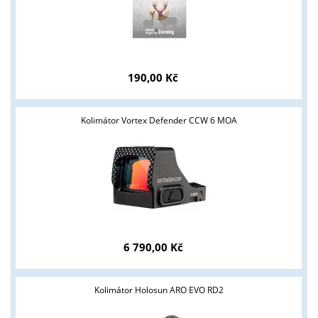
190,00 Kč
Tyto stránky jsou určeny pouze odborné veřejnosti od 18 let a
Kolimátor Vortex Defender CCW 6 MOA
podnikatelům v oblasti zbraně a střelivo. Splňujete tyto
podmínky?
ANO
NE
6 790,00 Kč
Kolimátor Holosun ARO EVO RD2