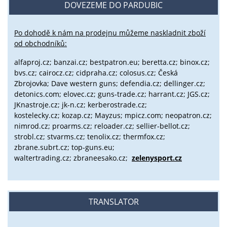
DOVEZEME DO PARDUBIC
Po dohodě k nám na prodejnu můžeme naskladnit zboží
od obchodníků:
alfaproj.cz;
banzai.cz;
bestpatron.eu;
beretta.cz;
binox.cz;
bvs.cz;
cairocz.cz; cidpraha.cz; colosus.cz; Česká
Zbrojovka; Dave western guns; defendia.cz; dellinger.cz;
detonics.com; elovec.cz; guns-trade.cz; harrant.cz; JGS.cz;
JKnastroje.cz; jk-n.cz; kerberostrade.cz;
kostelecky.cz;
kozap.cz; Mayzus;
mpicz.com; neopatron.cz;
nimrod.cz; proarms.cz; reloader.cz; sellier-bellot.cz;
strobl.cz;
stvarms.cz; tenolix.cz; thermfox.cz;
zbrane.subrt.cz;
top-guns.eu;
waltertrading.cz; zbraneesako.cz;
zelenysport.cz
TRANSLATOR