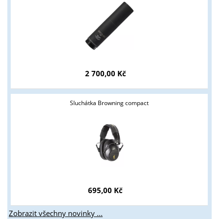
Tyto stránky jsou určeny pouze odborné veřejnosti od 18 let a
podnikatelům v oblasti zbraně a střelivo. Splňujete tyto
podmínky?
ANO
NE
2 700,00 Kč
Sluchátka Browning compact
695,00 Kč
Zobrazit všechny novinky ...