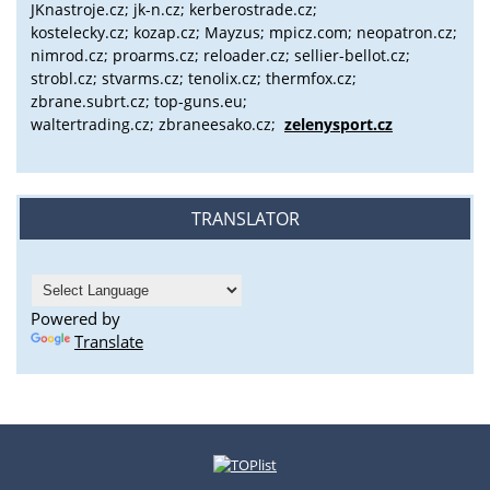
JKnastroje.cz; jk-n.cz; kerberostrade.cz;
kostelecky.cz;
kozap.cz; Mayzus;
mpicz.com; neopatron.cz;
nimrod.cz; proarms.cz; reloader.cz; sellier-bellot.cz;
strobl.cz;
stvarms.cz; tenolix.cz; thermfox.cz;
zbrane.subrt.cz;
top-guns.eu;
waltertrading.cz; zbraneesako.cz;
zelenysport.cz
TRANSLATOR
Powered by
Translate