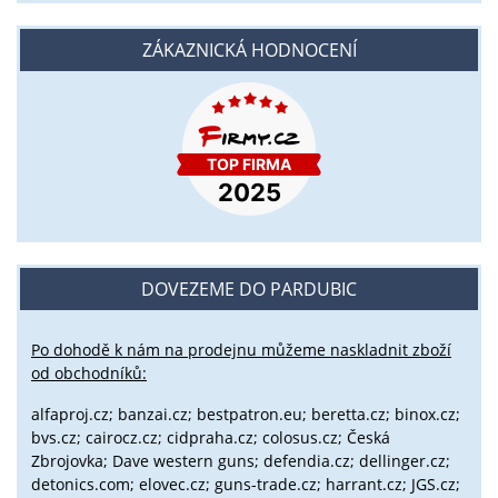
ZÁKAZNICKÁ HODNOCENÍ
DOVEZEME DO PARDUBIC
Po dohodě k nám na prodejnu můžeme naskladnit zboží
od obchodníků:
alfaproj.cz;
banzai.cz;
bestpatron.eu;
beretta.cz;
binox.cz;
bvs.cz;
cairocz.cz; cidpraha.cz; colosus.cz; Česká
Zbrojovka; Dave western guns; defendia.cz; dellinger.cz;
detonics.com; elovec.cz; guns-trade.cz; harrant.cz; JGS.cz;