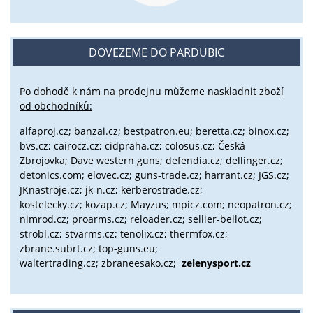
DOVEZEME DO PARDUBIC
Po dohodě k nám na prodejnu můžeme naskladnit zboží
od obchodníků:
alfaproj.cz;
banzai.cz;
bestpatron.eu;
beretta.cz;
binox.cz;
bvs.cz;
cairocz.cz; cidpraha.cz; colosus.cz; Česká
Zbrojovka; Dave western guns; defendia.cz; dellinger.cz;
detonics.com; elovec.cz; guns-trade.cz; harrant.cz; JGS.cz;
JKnastroje.cz; jk-n.cz; kerberostrade.cz;
kostelecky.cz;
kozap.cz; Mayzus;
mpicz.com; neopatron.cz;
nimrod.cz; proarms.cz; reloader.cz; sellier-bellot.cz;
strobl.cz;
stvarms.cz; tenolix.cz; thermfox.cz;
zbrane.subrt.cz;
top-guns.eu;
waltertrading.cz; zbraneesako.cz;
zelenysport.cz