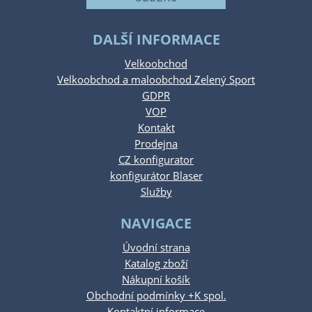
DALŠÍ INFORMACE
Velkoobchod
Velkoobchod a maloobchod Zelený Sport
GDPR
VOP
Kontakt
Prodejna
CZ konfigurator
konfigurátor Blaser
Služby
NAVIGACE
Úvodní strana
Katalog zboží
Nákupní košík
Obchodní podmínky +K spol.
Kontaktní informace