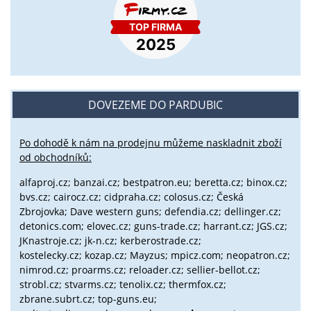
DOVEZEME DO PARDUBIC
Po dohodě k nám na prodejnu můžeme naskladnit zboží
od obchodníků:
alfaproj.cz;
banzai.cz;
bestpatron.eu;
beretta.cz;
binox.cz;
bvs.cz;
cairocz.cz; cidpraha.cz; colosus.cz; Česká
Zbrojovka; Dave western guns; defendia.cz; dellinger.cz;
detonics.com; elovec.cz; guns-trade.cz; harrant.cz; JGS.cz;
JKnastroje.cz; jk-n.cz; kerberostrade.cz;
kostelecky.cz;
kozap.cz; Mayzus;
mpicz.com; neopatron.cz;
nimrod.cz; proarms.cz; reloader.cz; sellier-bellot.cz;
strobl.cz;
stvarms.cz; tenolix.cz; thermfox.cz;
zbrane.subrt.cz;
top-guns.eu;