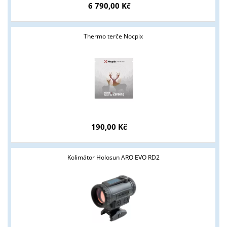
6 790,00 Kč
Thermo terče Nocpix
Tyto stránky jsou určeny pouze odborné veřejnosti od 18 let a
190,00 Kč
podnikatelům v oblasti zbraně a střelivo. Splňujete tyto
podmínky?
Kolimátor Holosun ARO EVO RD2
ANO
NE