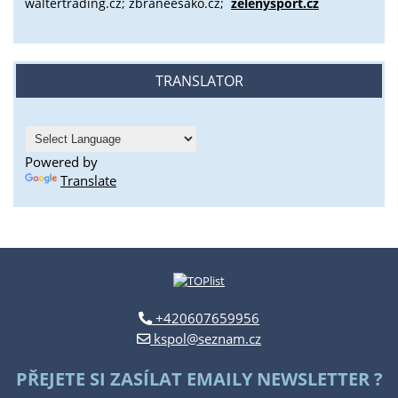
waltertrading.cz; zbraneesako.cz;
zelenysport.cz
TRANSLATOR
Powered by
Translate
+420607659956
kspol@seznam.cz
PŘEJETE SI ZASÍLAT EMAILY NEWSLETTER ?