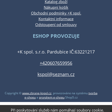
Katalog zboží
Nákupní košík
Obchodní podmínky +K spol.
Kontaktní informace
Odstoupení od smlouvy
ESHOP PROVOZUJE
+K spol. s.r.o. Pardubice IČ:63221217
+420607659956
kspol@seznam.cz
Copyright ©
www.zbrane-kspol.cz
,
provozováno na systému
tvorba
e-shopu
a
pronájem e-shopu
Shop5.cz
Při poskytování služeb nám pomáhají soubory cookie.