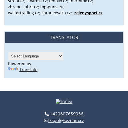
strobl.cz;
stvarms.cz; tenolix.cz; thermfox.cz;
zbrane.subrt.cz;
top-guns.eu;
waltertrading.cz; zbraneesako.cz;
zelenysport.cz
TRANSLATOR
Powered by
Translate
+420607659956
kspol@seznam.cz