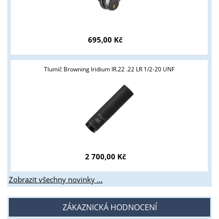
Tyto stránky jsou určeny pouze odborné veřejnosti od 18 let a
podnikatelům v oblasti zbraně a střelivo. Splňujete tyto
podmínky?
695,00 Kč
ANO
NE
Tlumič Browning Iridium IR.22 .22 LR 1/2-20 UNF
2 700,00 Kč
Zobrazit všechny novinky ...
ZÁKAZNICKÁ HODNOCENÍ