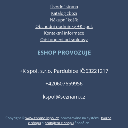
Úvodní strana
Katalog zboží
Nákupní košík
Obchodní podmínky +K spol.
Kontaktní informace
Odstoupení od smlouvy
ESHOP PROVOZUJE
+K spol. s.r.o. Pardubice IČ:63221217
+420607659956
kspol@seznam.cz
Copyright ©
www.zbrane-kspol.cz
,
provozováno na systému
tvorba
e-shopu
a
pronájem e-shopu
Shop5.cz