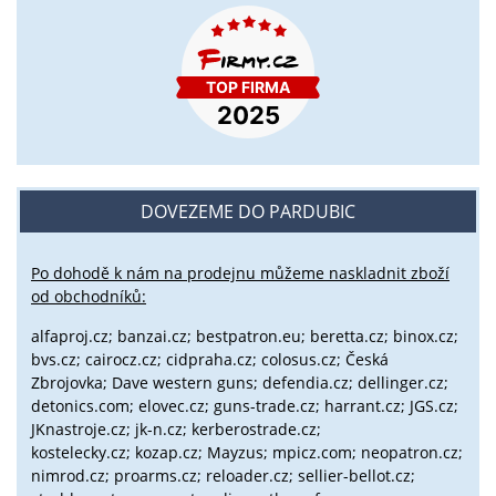
DOVEZEME DO PARDUBIC
Po dohodě k nám na prodejnu můžeme naskladnit zboží
od obchodníků:
alfaproj.cz;
banzai.cz;
bestpatron.eu;
beretta.cz;
binox.cz;
bvs.cz;
cairocz.cz; cidpraha.cz; colosus.cz; Česká
Zbrojovka; Dave western guns; defendia.cz; dellinger.cz;
detonics.com; elovec.cz; guns-trade.cz; harrant.cz; JGS.cz;
JKnastroje.cz; jk-n.cz; kerberostrade.cz;
kostelecky.cz;
kozap.cz; Mayzus;
mpicz.com; neopatron.cz;
nimrod.cz; proarms.cz; reloader.cz; sellier-bellot.cz;