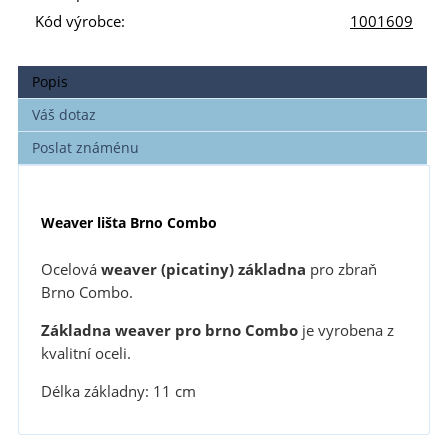
Kód výrobce:
1001609
Popis
Váš dotaz
Poslat známénu
Weaver lišta Brno Combo
Ocelová
weaver (picatiny) základna
pro zbraň
Brno Combo.
Základna weaver pro brno Combo
je vyrobena z
kvalitní oceli.
Délka základny: 11 cm