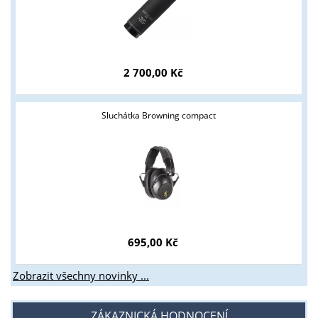
Tyto stránky jsou určeny pouze odborné veřejnosti od 18 let a
podnikatelům v oblasti zbraně a střelivo. Splňujete tyto
podmínky?
2 700,00 Kč
ANO
NE
Sluchátka Browning compact
695,00 Kč
Zobrazit všechny novinky ...
ZÁKAZNICKÁ HODNOCENÍ