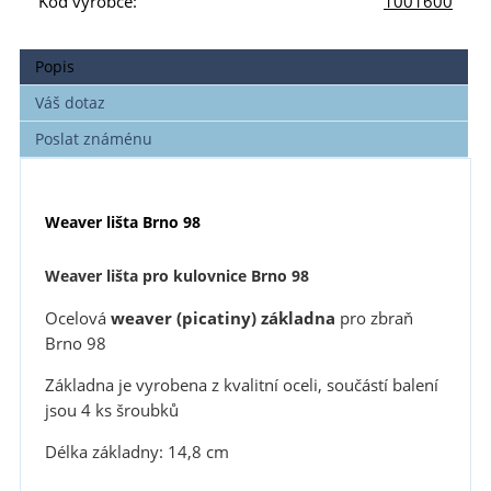
Kód výrobce:
1001600
Popis
Váš dotaz
Poslat známénu
Weaver lišta Brno 98
Weaver lišta pro kulovnice Brno 98
Ocelová
weaver (picatiny) základna
pro zbraň
Brno 98
Základna je vyrobena z kvalitní oceli, součástí balení
jsou 4 ks šroubků
Délka základny: 14,8 cm