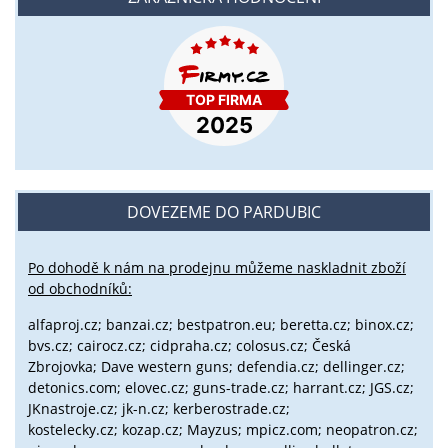
DOVEZEME DO PARDUBIC
Po dohodě k nám na prodejnu můžeme naskladnit zboží
od obchodníků:
alfaproj.cz;
banzai.cz;
bestpatron.eu;
beretta.cz;
binox.cz;
bvs.cz;
cairocz.cz; cidpraha.cz; colosus.cz; Česká
Zbrojovka; Dave western guns; defendia.cz; dellinger.cz;
detonics.com; elovec.cz; guns-trade.cz; harrant.cz; JGS.cz;
JKnastroje.cz; jk-n.cz; kerberostrade.cz;
kostelecky.cz;
kozap.cz; Mayzus;
mpicz.com; neopatron.cz;