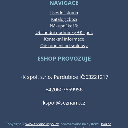
NAVIGACE
Úvodní strana
Katalog zboží
Nákupní košík
Obchodní podmínky +K spol.
Kontaktní informace
Odstoupení od smlouvy
ESHOP PROVOZUJE
+K spol. s.r.o. Pardubice IČ:63221217
+420607659956
kspol@seznam.cz
Copyright ©
www.zbrane-kspol.cz
,
provozováno na systému
tvorba