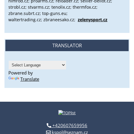
nimrod.cz; proarms.cz; reloader.cz; sellier-bellot.cz;
strobl.cz;
stvarms.cz; tenolix.cz; thermfox.cz;
zbrane.subrt.cz;
top-guns.eu;
waltertrading.cz; zbraneesako.cz;
zelenysport.cz
TRANSLATOR
Powered by
Translate
+420607659956
kspol@seznam.cz