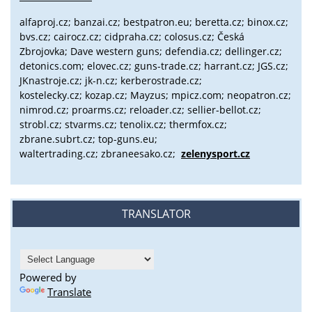
alfaproj.cz;
banzai.cz;
bestpatron.eu;
beretta.cz;
binox.cz;
bvs.cz;
cairocz.cz; cidpraha.cz; colosus.cz; Česká
Zbrojovka; Dave western guns; defendia.cz; dellinger.cz;
detonics.com; elovec.cz; guns-trade.cz; harrant.cz; JGS.cz;
JKnastroje.cz; jk-n.cz; kerberostrade.cz;
kostelecky.cz;
kozap.cz; Mayzus;
mpicz.com; neopatron.cz;
nimrod.cz; proarms.cz; reloader.cz; sellier-bellot.cz;
strobl.cz;
stvarms.cz; tenolix.cz; thermfox.cz;
zbrane.subrt.cz;
top-guns.eu;
waltertrading.cz; zbraneesako.cz;
zelenysport.cz
TRANSLATOR
Powered by
Translate