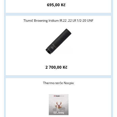
695,00 Kč
Tlumič Browning Iridium IR.22 .22 LR 1/2-20 UNF
Tyto stránky jsou určeny pouze odborné veřejnosti od 18 let a
podnikatelům v oblasti zbraně a střelivo. Splňujete tyto
podmínky?
ANO
NE
2 700,00 Kč
Thermo terče Nocpix