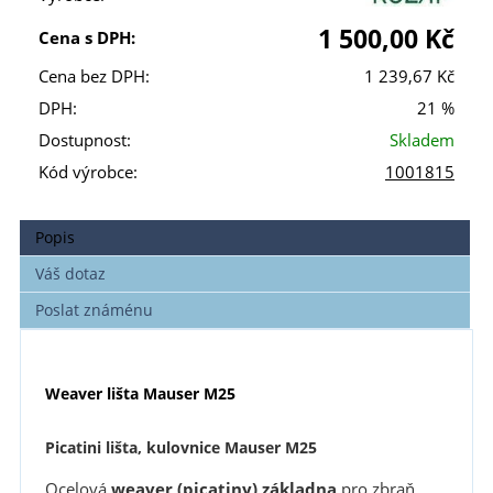
1 500,00 Kč
Cena s DPH:
Cena bez DPH:
1 239,67 Kč
DPH:
21 %
Dostupnost:
Skladem
Kód výrobce:
1001815
Popis
Váš dotaz
Poslat známénu
Weaver lišta Mauser M25
Picatini lišta, kulovnice Mauser M25
Ocelová
weaver (picatiny) základna
pro zbraň