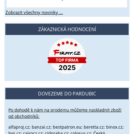
Zobrazit všechny novinky ...
ZÁKAZNICKÁ HODNOCENÍ
DOVEZEME DO PARDUBIC
Po dohodě k nám na prodejnu můžeme naskladnit zboží
od obchodníků:
alfaproj.cz;
banzai.cz;
bestpatron.eu;
beretta.cz;
binox.cz;
bvs.cz;
cairocz.cz; cidpraha.cz; colosus.cz; Česká