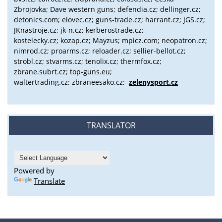
Zbrojovka; Dave western guns; defendia.cz; dellinger.cz;
detonics.com; elovec.cz; guns-trade.cz; harrant.cz; JGS.cz;
JKnastroje.cz; jk-n.cz; kerberostrade.cz;
kostelecky.cz;
kozap.cz; Mayzus;
mpicz.com; neopatron.cz;
nimrod.cz; proarms.cz; reloader.cz; sellier-bellot.cz;
strobl.cz;
stvarms.cz; tenolix.cz; thermfox.cz;
zbrane.subrt.cz;
top-guns.eu;
waltertrading.cz; zbraneesako.cz;
zelenysport.cz
TRANSLATOR
Powered by
Translate