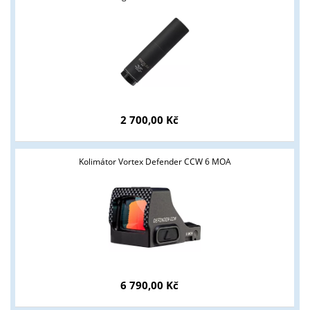
2 700,00 Kč
Kolimátor Vortex Defender CCW 6 MOA
Tyto stránky jsou určeny pouze odborné veřejnosti od 18 let a
podnikatelům v oblasti zbraně a střelivo. Splňujete tyto
podmínky?
ANO
NE
6 790,00 Kč