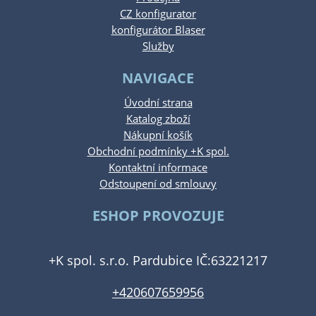
CZ konfigurator
konfigurátor Blaser
Služby
NAVIGACE
Úvodní strana
Katalog zboží
Nákupní košík
Obchodní podmínky +K spol.
Kontaktní informace
Odstoupení od smlouvy
ESHOP PROVOZUJE
+K spol. s.r.o. Pardubice IČ:63221217
+420607659956