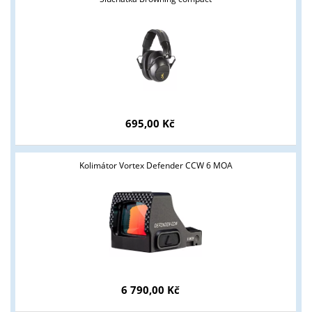
Tyto stránky jsou určeny pouze odborné veřejnosti od 18 let a
podnikatelům v oblasti zbraně a střelivo. Splňujete tyto
podmínky?
ANO
NE
695,00 Kč
Kolimátor Vortex Defender CCW 6 MOA
6 790,00 Kč