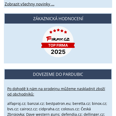
Zobrazit všechny novinky ...
ZÁKAZNICKÁ HODNOCENÍ
DOVEZEME DO PARDUBIC
Po dohodě k nám na prodejnu můžeme naskladnit zboží
od obchodníků:
alfaproj.cz;
banzai.cz;
bestpatron.eu;
beretta.cz;
binox.cz;
bvs.cz;
cairocz.cz; cidpraha.cz; colosus.cz; Česká
Zbrojovka; Dave western guns; defendia.cz; dellinger.cz;