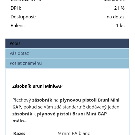
DPH:
21 %
Dostupnost:
na dotaz
Balení:
1 ks
Popis
Váš dotaz
Poslat známénu
Zásobník Bruni MiniGAP
Plechový
zásobník
na
plynovou pistoli
Bruni Mini
, pokud se Vám zdá standartně dodávaný jeden
GAP
zásobník
k
plynové pistoli
Bruni Mini GAP
málo...
Ráže:
9 mm PA blanc