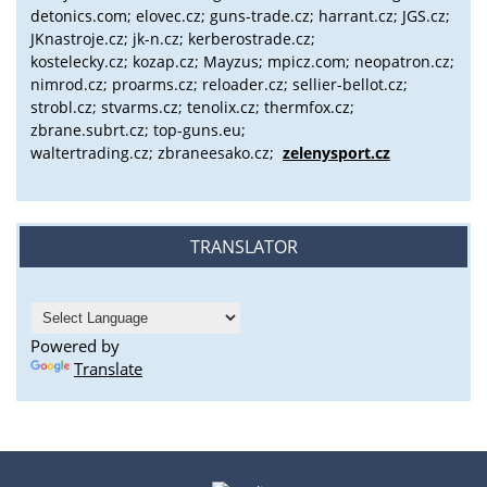
detonics.com; elovec.cz; guns-trade.cz; harrant.cz; JGS.cz;
JKnastroje.cz; jk-n.cz; kerberostrade.cz;
kostelecky.cz;
kozap.cz; Mayzus;
mpicz.com; neopatron.cz;
nimrod.cz; proarms.cz; reloader.cz; sellier-bellot.cz;
strobl.cz;
stvarms.cz; tenolix.cz; thermfox.cz;
zbrane.subrt.cz;
top-guns.eu;
waltertrading.cz; zbraneesako.cz;
zelenysport.cz
TRANSLATOR
Powered by
Translate