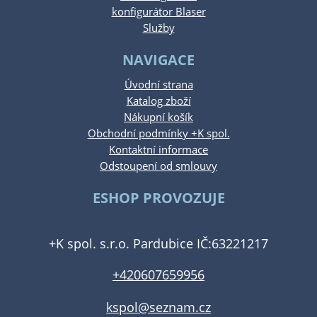
konfigurátor Blaser
Služby
NAVIGACE
Úvodní strana
Katalog zboží
Nákupní košík
Obchodní podmínky +K spol.
Kontaktní informace
Odstoupení od smlouvy
ESHOP PROVOZUJE
+K spol. s.r.o. Pardubice IČ:63221217
+420607659956
kspol@seznam.cz