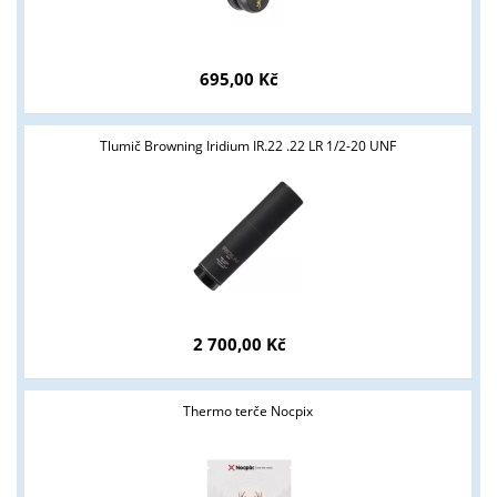
695,00 Kč
Tlumič Browning Iridium IR.22 .22 LR 1/2-20 UNF
Tyto stránky jsou určeny pouze odborné veřejnosti od 18 let a
podnikatelům v oblasti zbraně a střelivo. Splňujete tyto
podmínky?
ANO
NE
2 700,00 Kč
Thermo terče Nocpix