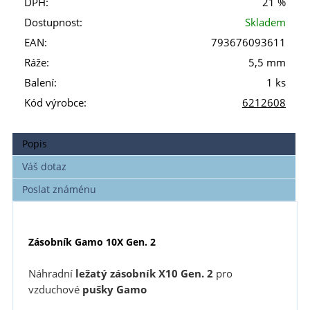
DPH:
21 %
Dostupnost:
Skladem
EAN:
793676093611
Ráže:
5,5 mm
Balení:
1 ks
Kód výrobce:
6212608
Popis
Váš dotaz
Poslat známénu
Zásobník Gamo 10X Gen. 2
Náhradní
ležatý zásobník
X10 Gen. 2
pro
vzduchové
pušky Gamo