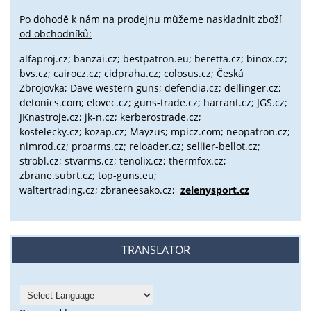
Po dohodě k nám na prodejnu můžeme naskladnit zboží
od obchodníků:
alfaproj.cz;
banzai.cz;
bestpatron.eu;
beretta.cz;
binox.cz;
bvs.cz;
cairocz.cz; cidpraha.cz; colosus.cz; Česká
Zbrojovka; Dave western guns; defendia.cz; dellinger.cz;
detonics.com; elovec.cz; guns-trade.cz; harrant.cz; JGS.cz;
JKnastroje.cz; jk-n.cz; kerberostrade.cz;
kostelecky.cz;
kozap.cz; Mayzus;
mpicz.com; neopatron.cz;
nimrod.cz; proarms.cz; reloader.cz; sellier-bellot.cz;
strobl.cz;
stvarms.cz; tenolix.cz; thermfox.cz;
zbrane.subrt.cz;
top-guns.eu;
waltertrading.cz; zbraneesako.cz;
zelenysport.cz
TRANSLATOR