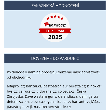
ZÁKAZNICKÁ HODNOCENÍ
DOVEZEME DO PARDUBIC
Po dohodě k nám na prodejnu můžeme naskladnit zboží
od obchodníků:
alfaproj.cz;
banzai.cz;
bestpatron.eu;
beretta.cz;
binox.cz;
bvs.cz;
cairocz.cz; cidpraha.cz; colosus.cz; Česká
Zbrojovka; Dave western guns; defendia.cz; dellinger.cz;
detonics.com; elovec.cz; guns-trade.cz; harrant.cz; JGS.cz;
JKnastroje.cz; jk-n.cz; kerberostrade.cz;