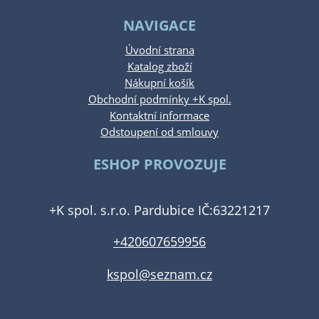
NAVIGACE
Úvodní strana
Katalog zboží
Nákupní košík
Obchodní podmínky +K spol.
Kontaktní informace
Odstoupení od smlouvy
ESHOP PROVOZUJE
+K spol. s.r.o. Pardubice IČ:63221217
+420607659956
kspol@seznam.cz