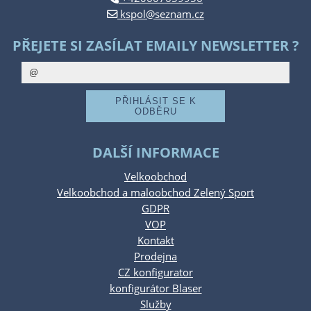
kspol@seznam.cz
PŘEJETE SI ZASÍLAT EMAILY NEWSLETTER ?
DALŠÍ INFORMACE
Velkoobchod
Velkoobchod a maloobchod Zelený Sport
GDPR
VOP
Kontakt
Prodejna
CZ konfigurator
konfigurátor Blaser
Služby