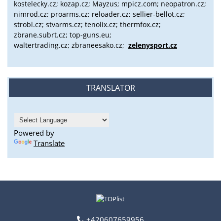
kostelecky.cz;
kozap.cz; Mayzus;
mpicz.com; neopatron.cz;
nimrod.cz; proarms.cz; reloader.cz; sellier-bellot.cz;
strobl.cz;
stvarms.cz; tenolix.cz; thermfox.cz;
zbrane.subrt.cz;
top-guns.eu;
waltertrading.cz; zbraneesako.cz;
zelenysport.cz
TRANSLATOR
Powered by
Translate
+420607659956