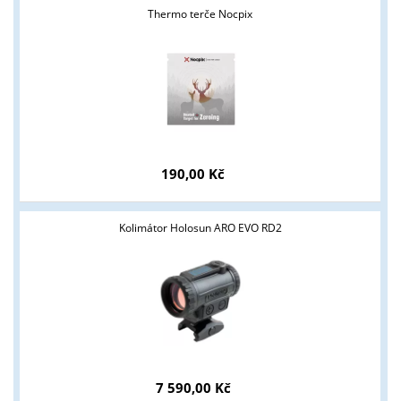
Thermo terče Nocpix
Tyto stránky jsou určeny pouze odborné veřejnosti od 18 let a
podnikatelům v oblasti zbraně a střelivo. Splňujete tyto
podmínky?
ANO
NE
190,00 Kč
Kolimátor Holosun ARO EVO RD2
7 590,00 Kč