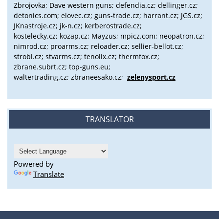
Zbrojovka; Dave western guns; defendia.cz; dellinger.cz;
detonics.com; elovec.cz; guns-trade.cz; harrant.cz; JGS.cz;
JKnastroje.cz; jk-n.cz; kerberostrade.cz;
kostelecky.cz;
kozap.cz; Mayzus;
mpicz.com; neopatron.cz;
nimrod.cz; proarms.cz; reloader.cz; sellier-bellot.cz;
strobl.cz;
stvarms.cz; tenolix.cz; thermfox.cz;
zbrane.subrt.cz;
top-guns.eu;
waltertrading.cz; zbraneesako.cz;
zelenysport.cz
TRANSLATOR
Powered by
Translate