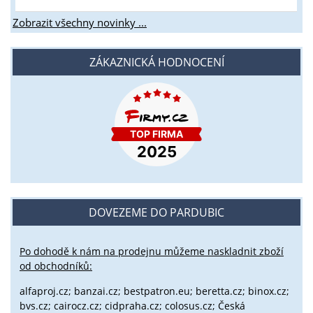
Zobrazit všechny novinky ...
ZÁKAZNICKÁ HODNOCENÍ
DOVEZEME DO PARDUBIC
Po dohodě k nám na prodejnu můžeme naskladnit zboží
od obchodníků:
alfaproj.cz;
banzai.cz;
bestpatron.eu;
beretta.cz;
binox.cz;
bvs.cz;
cairocz.cz; cidpraha.cz; colosus.cz; Česká