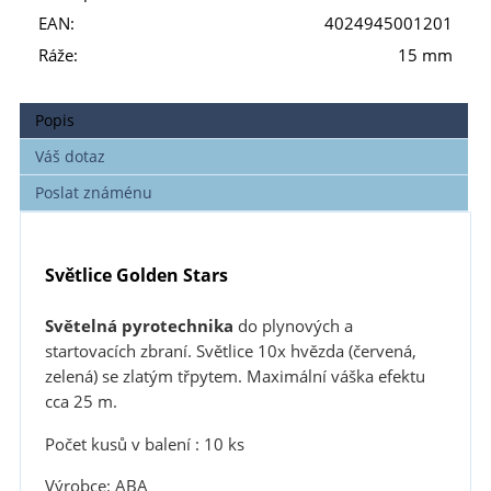
EAN:
4024945001201
Ráže:
15 mm
Popis
Váš dotaz
Poslat známénu
Světlice Golden Stars
Světelná pyrotechnika
do plynových a
startovacích zbraní. Světlice 10x hvězda (červená,
zelená) se zlatým třpytem. Maximální váška efektu
cca 25 m.
Počet kusů v balení : 10 ks
Výrobce: ABA