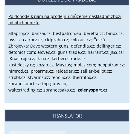
Po dohodě k nám na prodejnu můžeme naskladnit zboží
od obchodníků:
alfaproj.cz;
banzai.cz;
bestpatron.eu;
beretta.cz;
binox.cz;
bvs.cz;
cairocz.cz; cidpraha.cz; colosus.cz; Česká
Zbrojovka; Dave western guns; defendia.cz; dellinger.cz;
detonics.com; elovec.cz; guns-trade.cz; harrant.cz; JGS.cz;
JKnastroje.cz; jk-n.cz; kerberostrade.cz;
kostelecky.cz;
kozap.cz; Mayzus;
mpicz.com; neopatron.cz;
nimrod.cz; proarms.cz; reloader.cz; sellier-bellot.cz;
strobl.cz;
stvarms.cz; tenolix.cz; thermfox.cz;
zbrane.subrt.cz;
top-guns.eu;
waltertrading.cz; zbraneesako.cz;
zelenysport.cz
TRANSLATOR