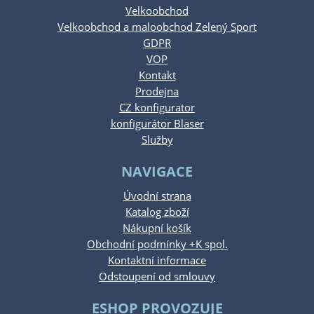
Velkoobchod
Velkoobchod a maloobchod Zelený Sport
GDPR
VOP
Kontakt
Prodejna
CZ konfigurator
konfigurátor Blaser
Služby
NAVIGACE
Úvodní strana
Katalog zboží
Nákupní košík
Obchodní podmínky +K spol.
Kontaktní informace
Odstoupení od smlouvy
ESHOP PROVOZUJE