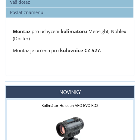
Váš dotaz
Poslat známénu
Montáž
pro uchycení
kolimátoru
Meosight, Noblex
(Docter)
Montáž je určena pro
kulovnice CZ 527.
NOVINKY
Kolimátor Holosun ARO EVO RD2