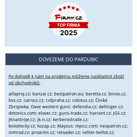
DOVEZEME DO PARDUBIC
Po dohodě k nám na prodejnu můžeme naskladnit zboží
od obchodníků:
alfaproj.cz;
banzai.cz;
bestpatron.eu;
beretta.cz;
binox.cz;
bvs.cz;
cairocz.cz; cidpraha.cz; colosus.cz; Česká
Zbrojovka; Dave western guns; defendia.cz; dellinger.cz;
detonics.com; elovec.cz; guns-trade.cz; harrant.cz; JGS.cz;
JKnastroje.cz; jk-n.cz; kerberostrade.cz;
kostelecky.cz;
kozap.cz; Mayzus;
mpicz.com; neopatron.cz;
nimrod.cz; proarms.cz; reloader.cz; sellier-bellot.cz;