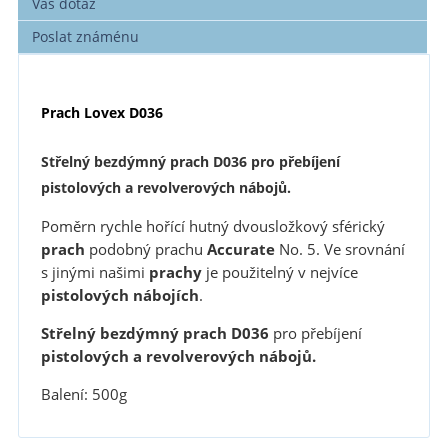
Váš dotaz
Poslat známénu
Prach Lovex D036
Střelný bezdýmný prach D036 pro přebíjení
pistolových a revolverových nábojů.
Poměrn rychle hořící hutný dvousložkový sférický
prach
podobný prachu
Accurate
No. 5. Ve srovnání
s jinými našimi
prachy
je použitelný v nejvíce
pistolových nábojích
.
Střelný bezdýmný prach D036
pro přebíjení
pistolových a revolverových nábojů.
Balení: 500g