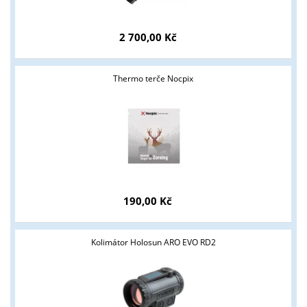
2 700,00 Kč
Thermo terče Nocpix
Tyto stránky jsou určeny pouze odborné veřejnosti od 18 let a
podnikatelům v oblasti zbraně a střelivo. Splňujete tyto
190,00 Kč
podmínky?
ANO
NE
Kolimátor Holosun ARO EVO RD2