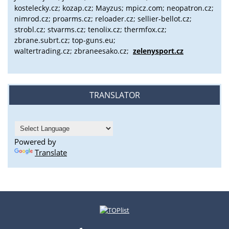
kostelecky.cz;
kozap.cz; Mayzus;
mpicz.com; neopatron.cz;
nimrod.cz; proarms.cz; reloader.cz; sellier-bellot.cz;
strobl.cz;
stvarms.cz; tenolix.cz; thermfox.cz;
zbrane.subrt.cz;
top-guns.eu;
waltertrading.cz; zbraneesako.cz;
zelenysport.cz
TRANSLATOR
Powered by
Translate