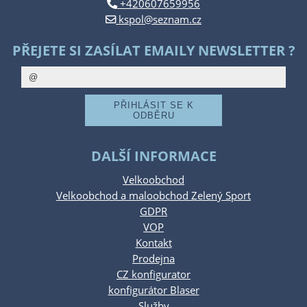
+420607659956
kspol@seznam.cz
PŘEJETE SI ZASÍLAT EMAILY NEWSLETTER ?
DALŠÍ INFORMACE
Velkoobchod
Velkoobchod a maloobchod Zelený Sport
GDPR
VOP
Kontakt
Prodejna
CZ konfigurator
konfigurátor Blaser
Služby