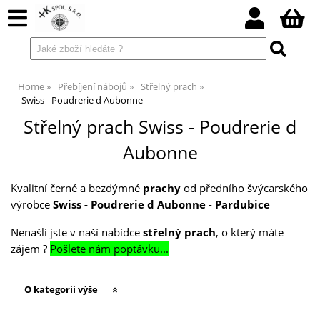
Home
Přebíjení nábojů
Střelný prach
Swiss - Poudrerie d Aubonne
Střelný prach Swiss - Poudrerie d
Aubonne
Kvalitní černé a bezdýmné
prachy
od předního švýcarského
výrobce
Swiss - Poudrerie d Aubonne
-
Pardubice
Nenašli jste v naší nabídce
střelný prach
, o který máte
zájem ?
Pošlete nám poptávku...
O kategorii výše