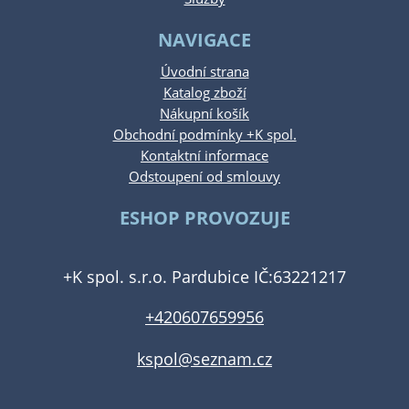
NAVIGACE
Úvodní strana
Katalog zboží
Nákupní košík
Obchodní podmínky +K spol.
Kontaktní informace
Odstoupení od smlouvy
ESHOP PROVOZUJE
+K spol. s.r.o. Pardubice IČ:63221217
+420607659956
kspol@seznam.cz