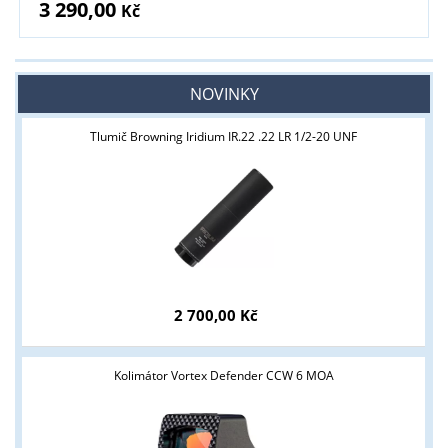
3 290,00
Kč
NOVINKY
Tlumič Browning Iridium IR.22 .22 LR 1/2-20 UNF
Tyto stránky jsou určeny pouze odborné veřejnosti od 18 let a
podnikatelům v oblasti zbraně a střelivo. Splňujete tyto
2 700,00 Kč
podmínky?
ANO
NE
Kolimátor Vortex Defender CCW 6 MOA