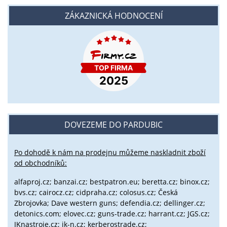
ZÁKAZNICKÁ HODNOCENÍ
DOVEZEME DO PARDUBIC
Po dohodě k nám na prodejnu můžeme naskladnit zboží
od obchodníků:
alfaproj.cz;
banzai.cz;
bestpatron.eu;
beretta.cz;
binox.cz;
bvs.cz;
cairocz.cz; cidpraha.cz; colosus.cz; Česká
Zbrojovka; Dave western guns; defendia.cz; dellinger.cz;
detonics.com; elovec.cz; guns-trade.cz; harrant.cz; JGS.cz;
JKnastroje.cz; jk-n.cz; kerberostrade.cz;