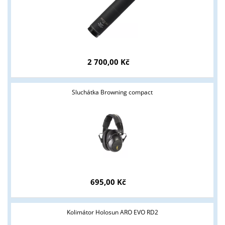
2 700,00 Kč
Sluchátka Browning compact
Tyto stránky jsou určeny pouze odborné veřejnosti od 18 let a
podnikatelům v oblasti zbraně a střelivo. Splňujete tyto
podmínky?
695,00 Kč
ANO
NE
Kolimátor Holosun ARO EVO RD2