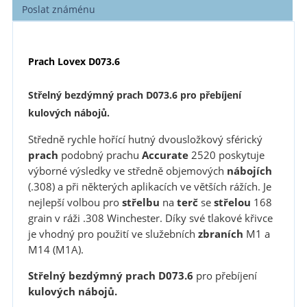
Poslat známénu
Prach Lovex D073.6
Střelný bezdýmný prach D073.6 pro přebíjení
kulových nábojů.
Středně rychle hořící hutný dvousložkový sférický
prach
podobný prachu
Accurate
2520 poskytuje
výborné výsledky ve středně objemových
nábojích
(.308) a při některých aplikacích ve větších rážích. Je
nejlepší volbou pro
střelbu
na
terč
se
střelou
168
grain v ráži .308 Winchester. Díky své tlakové křivce
je vhodný pro použití ve služebních
zbraních
M1 a
M14 (M1A).
Střelný bezdýmný prach D073.6
pro přebíjení
kulových nábojů.