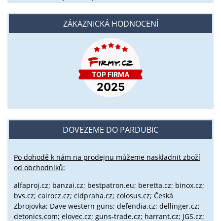
ZÁKAZNICKÁ HODNOCENÍ
DOVEZEME DO PARDUBIC
Po dohodě k nám na prodejnu můžeme naskladnit zboží
od obchodníků:
alfaproj.cz;
banzai.cz;
bestpatron.eu;
beretta.cz;
binox.cz;
bvs.cz;
cairocz.cz; cidpraha.cz; colosus.cz; Česká
Zbrojovka; Dave western guns; defendia.cz; dellinger.cz;
detonics.com; elovec.cz; guns-trade.cz; harrant.cz; JGS.cz;