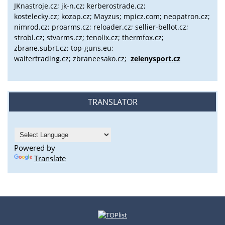
JKnastroje.cz; jk-n.cz; kerberostrade.cz;
kostelecky.cz;
kozap.cz; Mayzus;
mpicz.com; neopatron.cz;
nimrod.cz; proarms.cz; reloader.cz; sellier-bellot.cz;
strobl.cz;
stvarms.cz; tenolix.cz; thermfox.cz;
zbrane.subrt.cz;
top-guns.eu;
waltertrading.cz; zbraneesako.cz;
zelenysport.cz
TRANSLATOR
Powered by
Translate