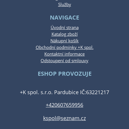
Služby
NAVIGACE
Úvodní strana
Katalog zboží
Nákupní košík
Obchodní podmínky +K spol.
Kontaktní informace
Odstoupení od smlouvy
ESHOP PROVOZUJE
+K spol. s.r.o. Pardubice IČ:63221217
+420607659956
kspol@seznam.cz