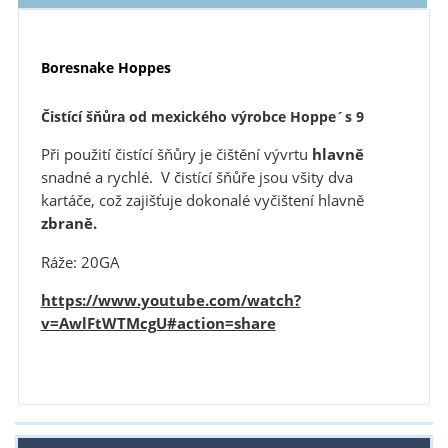
Boresnake Hoppes
Čistící šňůra od mexického výrobce Hoppe´s 9
Při použití čistící šňůry je čištění vývrtu
hlavně
snadné a rychlé. V čistící šňůře jsou všity dva
kartáče, což zajišťuje dokonalé vyčištení hlavně
zbraně.
Ráže: 20GA
https://www.youtube.com/watch?
v=AwlFtWTMcgU#action=share