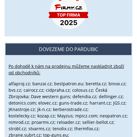
DOVEZEME DO PARDUBIC
Po dohodě k nám na prodejnu můžeme naskladnit zboží
od obchodníků:
alfaproj.cz;
banzai.cz;
bestpatron.eu;
beretta.cz;
binox.cz;
bvs.cz;
cairocz.cz; cidpraha.cz; colosus.cz; Česká
Zbrojovka; Dave western guns; defendia.cz; dellinger.cz;
detonics.com; elovec.cz; guns-trade.cz; harrant.cz; JGS.cz;
JKnastroje.cz; jk-n.cz; kerberostrade.cz;
kostelecky.cz;
kozap.cz; Mayzus;
mpicz.com; neopatron.cz;
nimrod.cz; proarms.cz; reloader.cz; sellier-bellot.cz;
strobl.cz;
stvarms.cz; tenolix.cz; thermfox.cz;
zbrane.subrt.cz;
top-guns.eu;