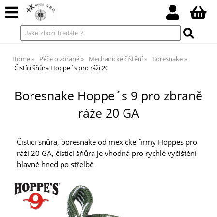
Home
Péče o zbraně
Mechanické čištění
Boresnake
Čistící šňůra Hoppe´s pro ráži 20
Boresnake Hoppe´s 9 pro zbraně
ráže 20 GA
Čistící šňůra, boresnake od mexické firmy Hoppes pro
ráži 20 GA, čistící šňůra je vhodná pro rychlé vyčištění
hlavně hned po střelbě