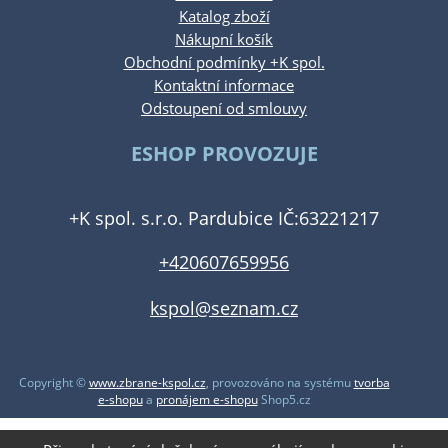
Katalog zboží
Nákupní košík
Obchodní podmínky +K spol.
Kontaktní informace
Odstoupení od smlouvy
ESHOP PROVOZUJE
+K spol. s.r.o. Pardubice IČ:63221217
+420607659956
kspol@seznam.cz
Copyright ©
www.zbrane-kspol.cz
,
provozováno na systému
tvorba
e-shopu
a
pronájem e-shopu
Shop5.cz