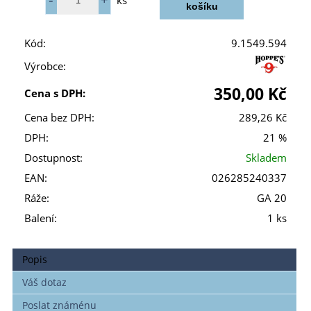
ks
Kód:
9.1549.594
Výrobce:
350,00 Kč
Cena s DPH:
Cena bez DPH:
289,26 Kč
DPH:
21 %
Dostupnost:
Skladem
EAN:
026285240337
Ráže:
GA 20
Balení:
1 ks
Popis
Váš dotaz
Poslat známénu