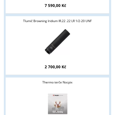
7 590,00 Kč
Tlumič Browning Iridium IR.22 .22 LR 1/2-20 UNF
Tyto stránky jsou určeny pouze odborné veřejnosti od 18 let a
2 700,00 Kč
podnikatelům v oblasti zbraně a střelivo. Splňujete tyto
podmínky?
Thermo terče Nocpix
ANO
NE