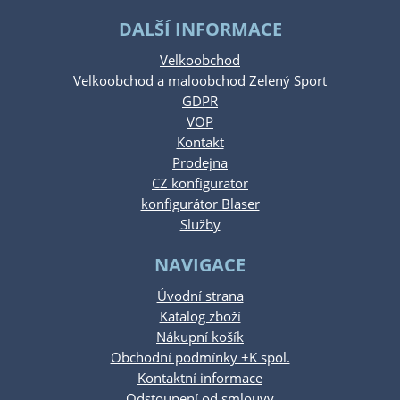
DALŠÍ INFORMACE
Velkoobchod
Velkoobchod a maloobchod Zelený Sport
GDPR
VOP
Kontakt
Prodejna
CZ konfigurator
konfigurátor Blaser
Služby
NAVIGACE
Úvodní strana
Katalog zboží
Nákupní košík
Obchodní podmínky +K spol.
Kontaktní informace
Odstoupení od smlouvy