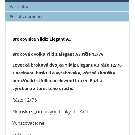
Váš dotaz
Poslat známénu
Brokovnice Yildiz Elegant A3
Broková dvojka Yildiz Elegant A3 ráže 12/76
Lovecká broková dvojka Yildiz Elegant A3 ráže 12/76
s ocelovou baskulí a vytahováky, včetně zkoušky
umožňující střelbu ocelovými broky. Pažba
vyrobena z tureckého ořechu.
Ráže: 12/76
Zkouška s „ocelovými broky“⚜︎: Ano
Vyhazovače: ne
Čoky : 5x