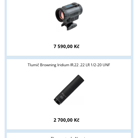
7 590,00 Kč
Tyto stránky jsou určeny pouze odborné veřejnosti od 18 let a
podnikatelům v oblasti zbraně a střelivo. Splňujete tyto
Tlumič Browning Iridium IR.22 .22 LR 1/2-20 UNF
podmínky?
ANO
NE
2 700,00 Kč