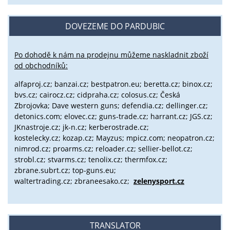
DOVEZEME DO PARDUBIC
Po dohodě k nám na prodejnu můžeme naskladnit zboží
od obchodníků:
alfaproj.cz;
banzai.cz;
bestpatron.eu;
beretta.cz;
binox.cz;
bvs.cz;
cairocz.cz; cidpraha.cz; colosus.cz; Česká
Zbrojovka; Dave western guns; defendia.cz; dellinger.cz;
detonics.com; elovec.cz; guns-trade.cz; harrant.cz; JGS.cz;
JKnastroje.cz; jk-n.cz; kerberostrade.cz;
kostelecky.cz;
kozap.cz; Mayzus;
mpicz.com; neopatron.cz;
nimrod.cz; proarms.cz; reloader.cz; sellier-bellot.cz;
strobl.cz;
stvarms.cz; tenolix.cz; thermfox.cz;
zbrane.subrt.cz;
top-guns.eu;
waltertrading.cz; zbraneesako.cz;
zelenysport.cz
TRANSLATOR