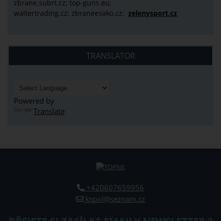
zbrane.subrt.cz;
top-guns.eu;
waltertrading.cz; zbraneesako.cz;
zelenysport.cz
TRANSLATOR
Powered by
Translate
+420607659956
kspol@seznam.cz