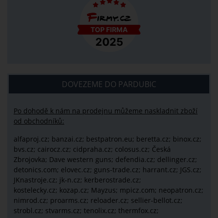
DOVEZEME DO PARDUBIC
Po dohodě k nám na prodejnu můžeme naskladnit zboží
od obchodníků:
alfaproj.cz;
banzai.cz;
bestpatron.eu;
beretta.cz;
binox.cz;
bvs.cz;
cairocz.cz; cidpraha.cz; colosus.cz; Česká
Zbrojovka; Dave western guns; defendia.cz; dellinger.cz;
detonics.com; elovec.cz; guns-trade.cz; harrant.cz; JGS.cz;
JKnastroje.cz; jk-n.cz; kerberostrade.cz;
kostelecky.cz;
kozap.cz; Mayzus;
mpicz.com; neopatron.cz;
nimrod.cz; proarms.cz; reloader.cz; sellier-bellot.cz;
strobl.cz;
stvarms.cz; tenolix.cz; thermfox.cz;