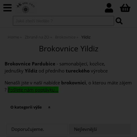
Home
Zbraně na ZO
Brokovnice
Yildiz
Brokovnice Yildiz
Brokovnice Pardubice
- samonabíjecí, kozlice,
jednušky
Yildiz
od předního
tureckého
výrobce
Nenašli jste v naší nabídce
brokovnici
, o kterou máte zájem
?
Pošlete nám poptávku...
O kategorii výše
Doporučujeme.
Nejlevnější