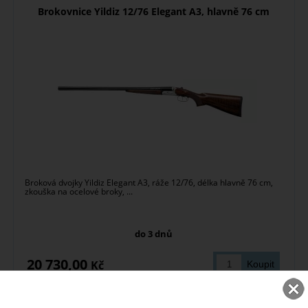
Brokovnice Yildiz 12/76 Elegant A3, hlavně 76 cm
Broková dvojky Yildiz Elegant A3, ráže 12/76, délka hlavně 76 cm,
zkouška na ocelové broky, ...
do 3 dnů
20 730,00
Kč