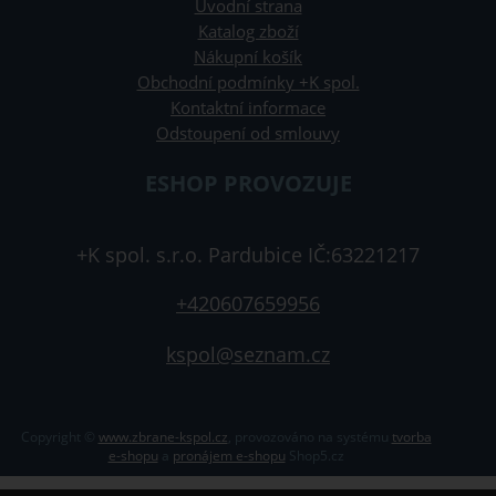
Úvodní strana
Katalog zboží
Nákupní košík
Obchodní podmínky +K spol.
Kontaktní informace
Odstoupení od smlouvy
ESHOP PROVOZUJE
+K spol. s.r.o. Pardubice IČ:63221217
+420607659956
kspol@seznam.cz
Copyright ©
www.zbrane-kspol.cz
,
provozováno na systému
tvorba
e-shopu
a
pronájem e-shopu
Shop5.cz