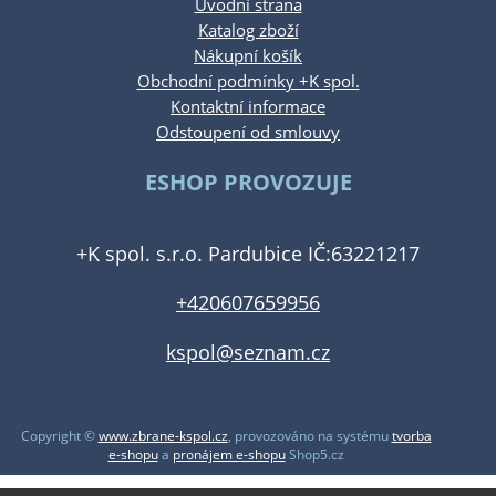
Úvodní strana
Katalog zboží
Nákupní košík
Obchodní podmínky +K spol.
Kontaktní informace
Odstoupení od smlouvy
ESHOP PROVOZUJE
+K spol. s.r.o. Pardubice IČ:63221217
+420607659956
kspol@seznam.cz
Copyright ©
www.zbrane-kspol.cz
,
provozováno na systému
tvorba
e-shopu
a
pronájem e-shopu
Shop5.cz