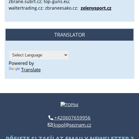
zbrane.subrt.cz;
top-guns.eu;
waltertrading.cz; zbraneesako.cz;
zelenysport.cz
TRANSLATOR
Powered by
Translate
+420607659956
kspol@seznam.cz
PŘEJETE SI ZASÍLAT EMAILY NEWSLETTER ?