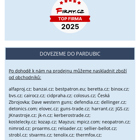
DOVEZEME DO PARDUBIC
Po dohodě k nám na prodejnu můžeme naskladnit zboží
od obchodníků:
alfaproj.cz;
banzai.cz;
bestpatron.eu;
beretta.cz;
binox.cz;
bvs.cz;
cairocz.cz; cidpraha.cz; colosus.cz; Česká
Zbrojovka; Dave western guns; defendia.cz; dellinger.cz;
detonics.com; elovec.cz; guns-trade.cz; harrant.cz; JGS.cz;
JKnastroje.cz; jk-n.cz; kerberostrade.cz;
kostelecky.cz;
kozap.cz; Mayzus;
mpicz.com; neopatron.cz;
nimrod.cz; proarms.cz; reloader.cz; sellier-bellot.cz;
strobl.cz;
stvarms.cz; tenolix.cz; thermfox.cz;