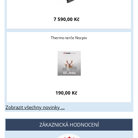
Tyto stránky jsou určeny pouze odborné veřejnosti od 18 let a
podnikatelům v oblasti zbraně a střelivo. Splňujete tyto
7 590,00 Kč
podmínky?
ANO
NE
Thermo terče Nocpix
190,00 Kč
Zobrazit všechny novinky ...
ZÁKAZNICKÁ HODNOCENÍ