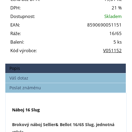
DPH:
21 %
Dostupnost:
Skladem
EAN:
8590690051151
Ráže:
16/65
Balení:
5 ks
Kód výrobce:
V051152
Popis
Váš dotaz
Poslat známénu
Náboj 16 Slug
Brokový náboj Sellier& Bellot 16/65 Slug, jednotná