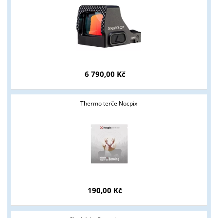
6 790,00 Kč
Tyto stránky jsou určeny pouze odborné veřejnosti od 18 let a
podnikatelům v oblasti zbraně a střelivo. Splňujete tyto
Thermo terče Nocpix
podmínky?
ANO
NE
190,00 Kč