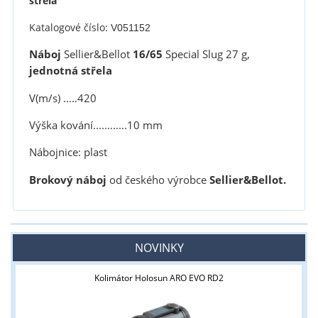
střela
Katalogové číslo:
V051152
Náboj
Sellier&Bellot
16/65
Special Slug 27 g,
jednotná střela
V(m/s) .....420
Výška kování............10 mm
Nábojnice: plast
Brokový náboj
od českého výrobce
Sellier&Bellot.
NOVINKY
Kolimátor Holosun ARO EVO RD2