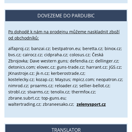
DOVEZEME DO PARDUBIC
Po dohodě k nám na prodejnu můžeme naskladnit zboží
od obchodníků:
alfaproj.cz;
banzai.cz;
bestpatron.eu;
beretta.cz;
binox.cz;
bvs.cz;
cairocz.cz; cidpraha.cz; colosus.cz; Česká
Zbrojovka; Dave western guns; defendia.cz; dellinger.cz;
detonics.com; elovec.cz; guns-trade.cz; harrant.cz; JGS.cz;
JKnastroje.cz; jk-n.cz; kerberostrade.cz;
kostelecky.cz;
kozap.cz; Mayzus;
mpicz.com; neopatron.cz;
nimrod.cz; proarms.cz; reloader.cz; sellier-bellot.cz;
strobl.cz;
stvarms.cz; tenolix.cz; thermfox.cz;
zbrane.subrt.cz;
top-guns.eu;
waltertrading.cz; zbraneesako.cz;
zelenysport.cz
TRANSLATOR