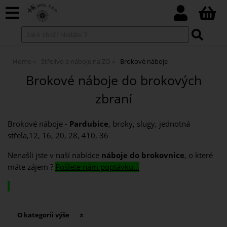
Home
Střelivo a náboje na ZO
Brokové náboje
Brokové náboje do brokových
zbraní
Brokové náboje -
Pardubice
, broky, slugy, jednotná
střela,12, 16, 20, 28, 410, 36
Nenašli jste v naší nabídce
náboje do brokovnice
, o které
máte zájem ?
Pošlete nám poptávku...
O kategorii výše