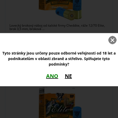
Lovecký brokový náboj od italské firmy Cheddite, ráže 12/70 Elite,
brok 3,5 mm, broková ...
skladem
Tyto stránky jsou určeny pouze odborné veřejnosti od 18 let a
15,00
Zobrazit
Kč
podnikatelům v oblasti zbraně a střelivo. Splňujete tyto
podmínky?
Náboj Cheddite 12/70 Elite 36g, brok 3,1 mm
ANO
NE