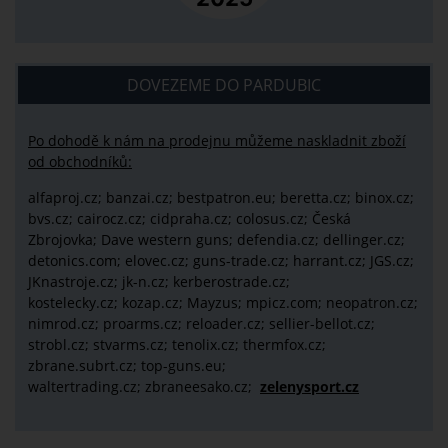
DOVEZEME DO PARDUBIC
Po dohodě k nám na prodejnu můžeme naskladnit zboží
od obchodníků:
alfaproj.cz;
banzai.cz;
bestpatron.eu;
beretta.cz;
binox.cz;
bvs.cz;
cairocz.cz; cidpraha.cz; colosus.cz; Česká
Zbrojovka; Dave western guns; defendia.cz; dellinger.cz;
detonics.com; elovec.cz; guns-trade.cz; harrant.cz; JGS.cz;
JKnastroje.cz; jk-n.cz; kerberostrade.cz;
kostelecky.cz;
kozap.cz; Mayzus;
mpicz.com; neopatron.cz;
nimrod.cz; proarms.cz; reloader.cz; sellier-bellot.cz;
strobl.cz;
stvarms.cz; tenolix.cz; thermfox.cz;
zbrane.subrt.cz;
top-guns.eu;
waltertrading.cz; zbraneesako.cz;
zelenysport.cz