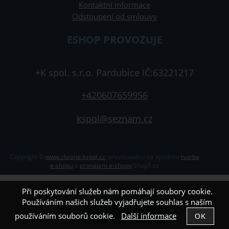
Kontaktní informace
Odstoupení od smlouvy
ESHOP PROVOZUJE
+K spol. s.r.o. Pardubice IČ:63221217
+420607659956
kspol@seznam.cz
Copyright ©
www.zbrane-kspol.cz
,
provozováno na systému
tvorba
e-shopu
a
pronájem e-shopu
Shop5.cz
Při poskytování služeb nám pomáhají soubory cookie.
Používáním našich služeb vyjadřujete souhlas s naším
používáním souborů cookie.
Další informace