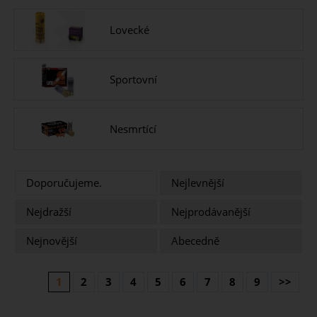
Lovecké
Sportovní
Nesmrtící
Doporučujeme.
Nejlevnější
Nejdražší
Nejprodávanější
Nejnovější
Abecedně
1
2
3
4
5
6
7
8
9
>>