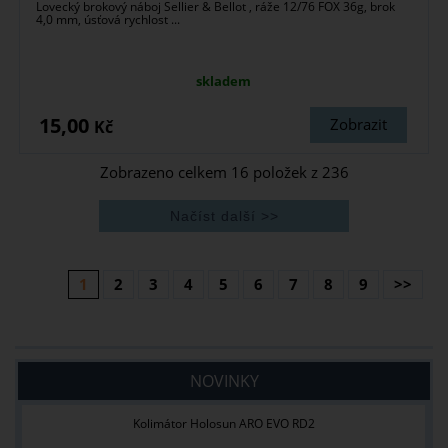
Lovecký brokový náboj Sellier & Bellot , ráže 12/76 FOX 36g, brok
4,0 mm, úsťová rychlost ...
skladem
15,00
Zobrazit
Kč
Zobrazeno celkem
16
položek z
236
1
2
3
4
5
6
7
8
9
>>
NOVINKY
Kolimátor Holosun ARO EVO RD2