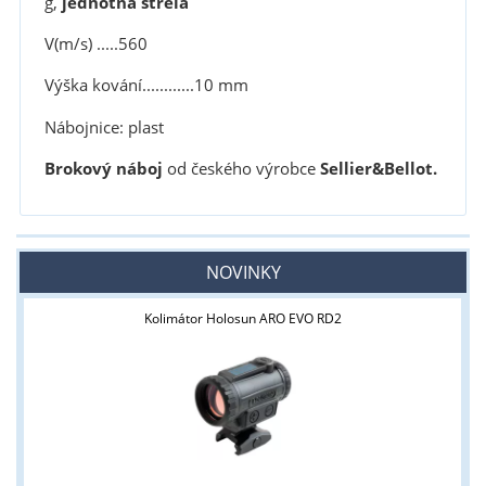
g,
jednotná střela
V(m/s) .....560
Výška kování............10 mm
Nábojnice: plast
Brokový náboj
od českého výrobce
Sellier&Bellot.
NOVINKY
Kolimátor Holosun ARO EVO RD2