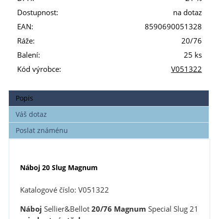
Dostupnost:
na dotaz
EAN:
8590690051328
Ráže:
20/76
Balení:
25 ks
Kód výrobce:
V051322
Popis
Váš dotaz
Poslat známénu
Náboj 20 Slug Magnum
Katalogové číslo: V051322
Náboj
Sellier&Bellot
20/76 Magnum
Special Slug 21