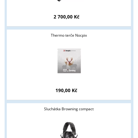
2 700,00 Kč
Thermo terče Nocpix
Tyto stránky jsou určeny pouze odborné veřejnosti od 18 let a
podnikatelům v oblasti zbraně a střelivo. Splňujete tyto
podmínky?
ANO
NE
190,00 Kč
Sluchátka Browning compact