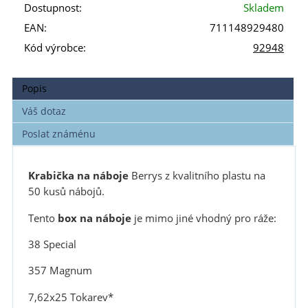
Dostupnost:
Skladem
EAN:
711148929480
Kód výrobce:
92948
Popis
Váš dotaz
Poslat známénu
Krabička na náboje
Berrys z kvalitního plastu na
50 kusů nábojů.
Tento
box na náboje
je mimo jiné vhodný pro ráže:
38 Special
357 Magnum
7,62x25 Tokarev*