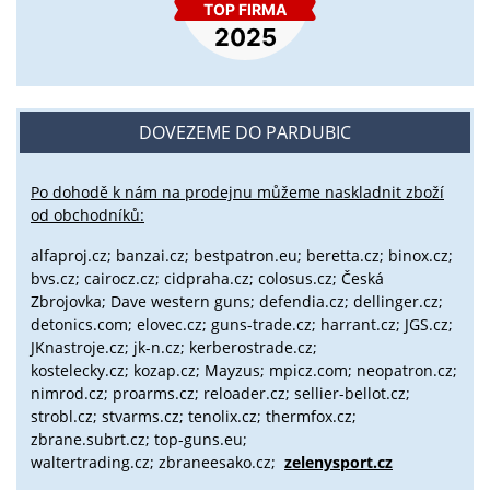
DOVEZEME DO PARDUBIC
Po dohodě k nám na prodejnu můžeme naskladnit zboží
od obchodníků:
alfaproj.cz;
banzai.cz;
bestpatron.eu;
beretta.cz;
binox.cz;
bvs.cz;
cairocz.cz; cidpraha.cz; colosus.cz; Česká
Zbrojovka; Dave western guns; defendia.cz; dellinger.cz;
detonics.com; elovec.cz; guns-trade.cz; harrant.cz; JGS.cz;
JKnastroje.cz; jk-n.cz; kerberostrade.cz;
kostelecky.cz;
kozap.cz; Mayzus;
mpicz.com; neopatron.cz;
nimrod.cz; proarms.cz; reloader.cz; sellier-bellot.cz;
strobl.cz;
stvarms.cz; tenolix.cz; thermfox.cz;
zbrane.subrt.cz;
top-guns.eu;
waltertrading.cz; zbraneesako.cz;
zelenysport.cz