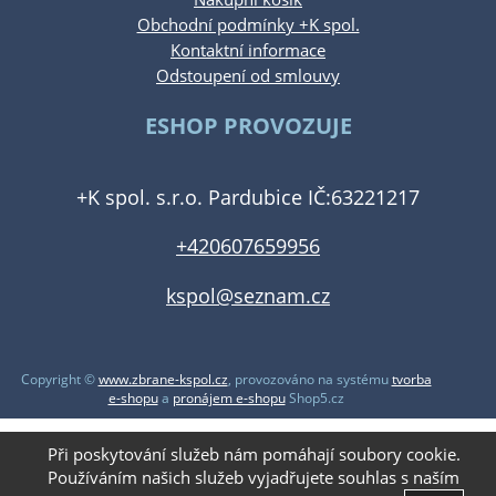
Obchodní podmínky +K spol.
Kontaktní informace
Odstoupení od smlouvy
ESHOP PROVOZUJE
+K spol. s.r.o. Pardubice IČ:63221217
+420607659956
kspol@seznam.cz
Copyright ©
www.zbrane-kspol.cz
,
provozováno na systému
tvorba
e-shopu
a
pronájem e-shopu
Shop5.cz
Při poskytování služeb nám pomáhají soubory cookie.
Používáním našich služeb vyjadřujete souhlas s naším