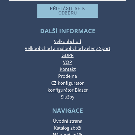
DALŠÍ INFORMACE
Velkoobchod
Velkoobchod a maloobchod Zelený Sport
GDPR
VOP
Kontakt
Prodejna
CZ konfigurator
konfigurátor Blaser
Služby
NAVIGACE
Úvodní strana
Katalog zboží
Nákupní košík