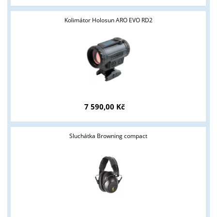
Kolimátor Holosun ARO EVO RD2
7 590,00 Kč
Tyto stránky jsou určeny pouze odborné veřejnosti od 18 let a
podnikatelům v oblasti zbraně a střelivo. Splňujete tyto
podmínky?
Sluchátka Browning compact
ANO
NE