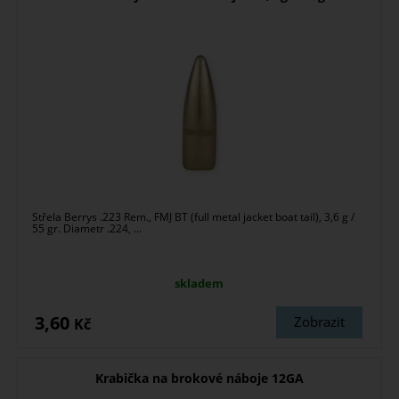
Střela Berrys .223 Rem., FMJ BT (full metal jacket boat tail), 3,6 g /
55 gr. Diametr .224, ...
skladem
3,60
Zobrazit
Kč
Krabička na brokové náboje 12GA