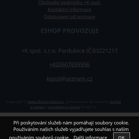
Obchodní podmínky +K spol.
Kontaktní informace
Odstoupení od smlouvy
ESHOP PROVOZUJE
+K spol. s.r.o. Pardubice IČ:63221217
+420607659956
kspol@seznam.cz
Copyright ©
www.zbrane-kspol.cz
,
provozováno na systému
tvorba
e-shopu
a
pronájem e-shopu
Shop5.cz
Při poskytování služeb nám pomáhají soubory cookie.
Používáním našich služeb vyjadřujete souhlas s naším
používáním souborů cookie.
Další informace