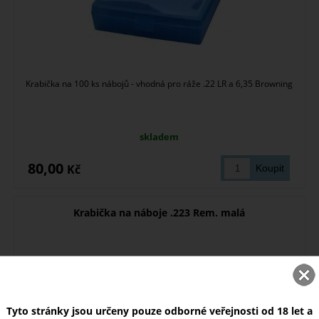
Krabička na 100 ks nábojů - vhodná pro ráže .22 LR a 6,35 Browning
skladem
80,00
Kč
Krabička na náboje .223 Rem. malá
Tyto stránky jsou určeny pouze odborné veřejnosti od 18 let a