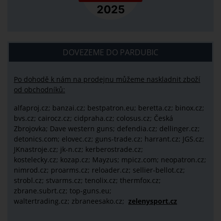
DOVEZEME DO PARDUBIC
Po dohodě k nám na prodejnu můžeme naskladnit zboží
od obchodníků:
alfaproj.cz;
banzai.cz;
bestpatron.eu;
beretta.cz;
binox.cz;
bvs.cz;
cairocz.cz; cidpraha.cz; colosus.cz; Česká
Zbrojovka; Dave western guns; defendia.cz; dellinger.cz;
detonics.com; elovec.cz; guns-trade.cz; harrant.cz; JGS.cz;
JKnastroje.cz; jk-n.cz; kerberostrade.cz;
kostelecky.cz;
kozap.cz; Mayzus;
mpicz.com; neopatron.cz;
nimrod.cz; proarms.cz; reloader.cz; sellier-bellot.cz;
strobl.cz;
stvarms.cz; tenolix.cz; thermfox.cz;
zbrane.subrt.cz;
top-guns.eu;
waltertrading.cz; zbraneesako.cz;
zelenysport.cz