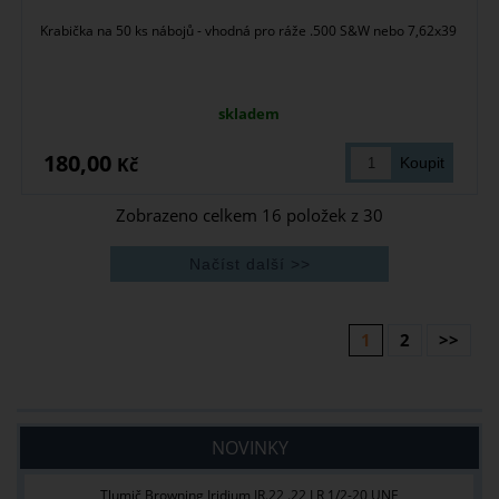
Krabička na 50 ks nábojů - vhodná pro ráže .500 S&W nebo 7,62x39
skladem
180,00
Kč
Zobrazeno celkem
16
položek z
30
1
2
>>
NOVINKY
Tlumič Browning Iridium IR.22 .22 LR 1/2-20 UNF