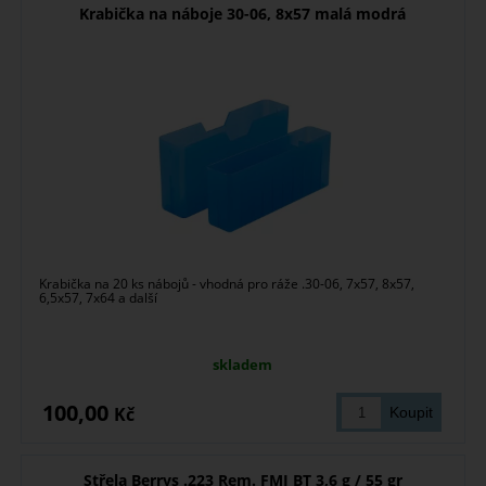
Krabička na náboje 30-06, 8x57 malá modrá
Krabička na 20 ks nábojů - vhodná pro ráže .30-06, 7x57, 8x57,
6,5x57, 7x64 a další
skladem
100,00
Kč
Střela Berrys .223 Rem. FMJ BT 3,6 g / 55 gr