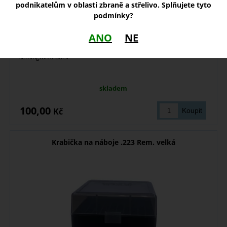
podnikatelům v oblasti zbraně a střelivo. Splňujete tyto
podmínky?
ANO
NE
Krabička na 50 ks nábojů - vhodná pro ráži. 223 Remington, .222
Remington a další
skladem
100,00
Kč
Krabička na náboje .223 Rem. velká