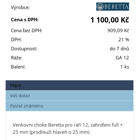
Výrobce:
1 100,00 Kč
Cena s DPH:
Cena bez DPH:
909,09 Kč
DPH:
21 %
Dostupnost:
do 7 dnů
Ráže:
GA 12
Balení:
1 ks
Popis
Váš dotaz
Poslat známénu
Venkovni choke Beretta pro ráři 12, zahrdlení full +
25 mm (prodlouží hlaveň o 25 mm)