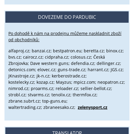
DOVEZEME DO PARDUBIC
Po dohodě k nám na prodejnu můžeme naskladnit zboží
od obchodníků:
alfaproj.cz;
banzai.cz;
bestpatron.eu;
beretta.cz;
binox.cz;
bvs.cz;
cairocz.cz; cidpraha.cz; colosus.cz; Česká
Zbrojovka; Dave western guns; defendia.cz; dellinger.cz;
detonics.com; elovec.cz; guns-trade.cz; harrant.cz; JGS.cz;
JKnastroje.cz; jk-n.cz; kerberostrade.cz;
kostelecky.cz;
kozap.cz; Mayzus;
mpicz.com; neopatron.cz;
nimrod.cz; proarms.cz; reloader.cz; sellier-bellot.cz;
strobl.cz;
stvarms.cz; tenolix.cz; thermfox.cz;
zbrane.subrt.cz;
top-guns.eu;
waltertrading.cz; zbraneesako.cz;
zelenysport.cz
TRANSLATOR