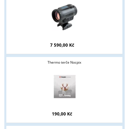
7 590,00 Kč
Tyto stránky jsou určeny pouze odborné veřejnosti od 18 let a
podnikatelům v oblasti zbraně a střelivo. Splňujete tyto
Thermo terče Nocpix
podmínky?
ANO
NE
190,00 Kč