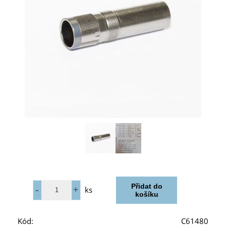
ks
Kód:
C61480