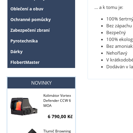
... a k tomu je:
Oblečení a obuv
100% šertrný
Ochranné pomůcky
Bez zápachu
Zabezpečení zbraní
Bezpečný
100% ekolog
Pyrotechnika
Bez amoniak
Dárky
Nehořlavý
V krátkodobé
FlobertMaster
Dodáván v la
NOVINKY
Kolimátor Vortex
Defender CCW 6
MOA
6 790,00 Kč
Tlumič Browning