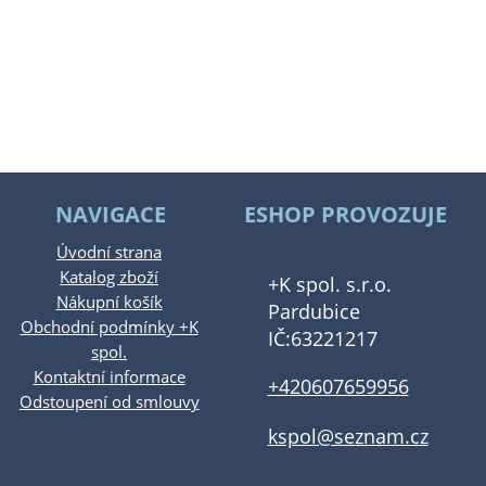
NAVIGACE
ESHOP PROVOZUJE
Úvodní strana
Katalog zboží
+K spol. s.r.o.
Nákupní košík
Pardubice
Obchodní podmínky +K
IČ:63221217
spol.
Kontaktní informace
+420607659956
Odstoupení od smlouvy
kspol@seznam.cz