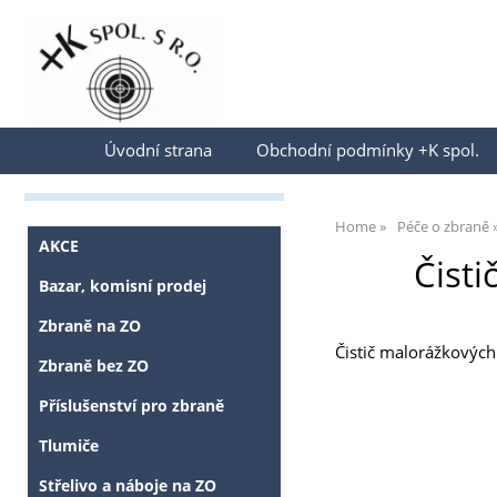
Přihlásit se
Úvodní strana
Obchodní podmínky +K spol.
Home
Péče o zbraně
AKCE
Čisti
Bazar, komisní prodej
Zbraně na ZO
Čistič malorážkových
Zbraně bez ZO
Příslušenství pro zbraně
Tlumiče
Střelivo a náboje na ZO