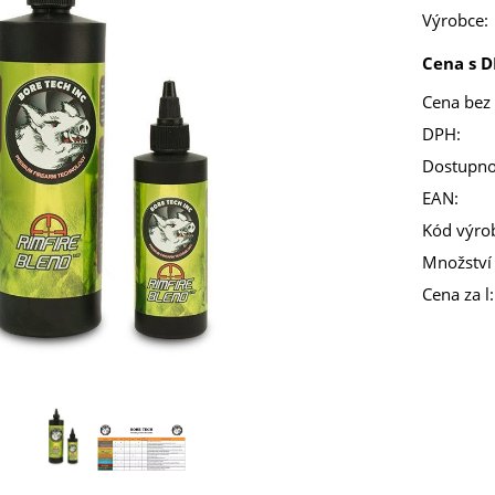
Výrobce:
Cena s D
Cena bez
DPH:
Dostupno
EAN:
Kód výro
Množství 
Cena za l: