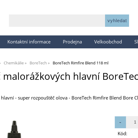
Kontaktní informace
Prodejna
Velkoobchod
S
Chemikálie
BoreTech
BoreTech Rimfire Blend 118 ml
č malorážkových hlavní BoreTe
 hlavní - super rozpouštěč olova - BoreTech Rimfire Blend Bore C
Kód: