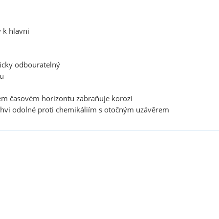
 k hlavni
icky odbouratelný
u
m časovém horizontu zabraňuje korozi
hvi odolné proti chemikáliím s otočným uzávěrem