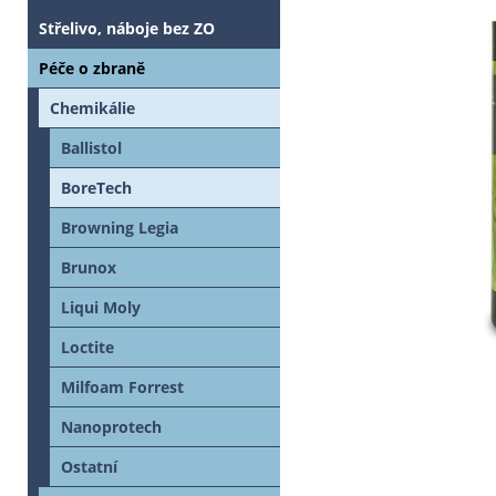
Střelivo, náboje bez ZO
Péče o zbraně
Chemikálie
Ballistol
BoreTech
Browning Legia
Brunox
Liqui Moly
Loctite
Milfoam Forrest
Nanoprotech
Ostatní