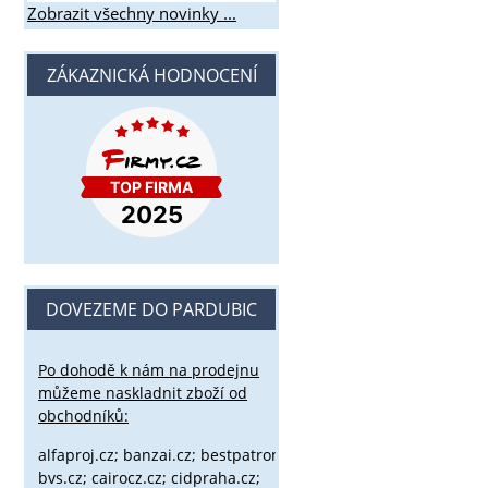
Zobrazit všechny novinky ...
ZÁKAZNICKÁ HODNOCENÍ
DOVEZEME DO PARDUBIC
Po dohodě k nám na prodejnu
můžeme naskladnit zboží od
obchodníků:
alfaproj.cz;
banzai.cz;
bestpatron.eu;
beretta.cz;
binox.cz;
bvs.cz;
cairocz.cz; cidpraha.cz;