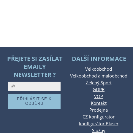
PŘEJETE SI ZASÍLAT
DALŠÍ INFORMACE
EMAILY
Velkoobchod
NEWSLETTER ?
Velkoobchod a maloobchod
Zelený Sport
GDPR
VOP
Kontakt
Prodejna
CZ konfigurator
konfigurátor Blaser
Služby