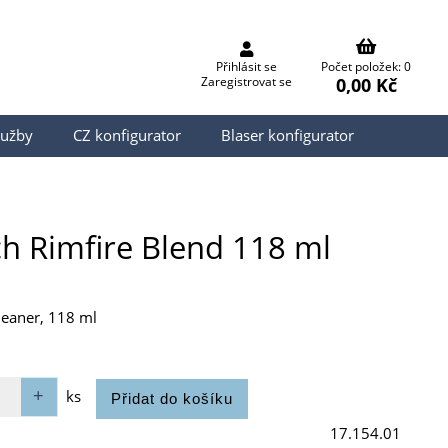
Přihlásit se
Počet položek: 0
0,00 Kč
Zaregistrovat se
lužby
CZ konfigurator
Blaser konfigurator
ch Rimfire Blend 118 ml
leaner, 118 ml
ks
17.154.01