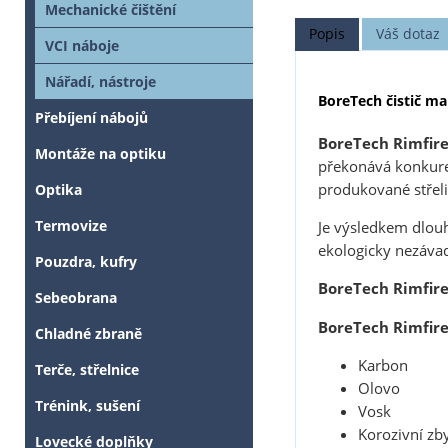
Mechanické čištění
Popis
Váš dotaz
VCI náboje
Nářadí, nástroje
BoreTech čistič ma
Přebíjení nábojů
BoreTech Rimfire
Montáže na optiku
překonává konkuren
produkované střel
Optika
Termovize
Je výsledkem dlou
ekologicky nezáva
Pouzdra, kufry
BoreTech Rimfire
Sebeobrana
BoreTech Rimfire
Chladné zbraně
Karbon
Terče, střelnice
Olovo
Trénink, sušení
Vosk
Korozivní zb
Lovecké doplňky