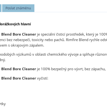
Poslat známénu
lorážkových hlavní
 Blend Bore Cleaner
je speciální čisticí prostředek, který je 1
ci bez nebezpečí, toxicity nebo pachů. Rimfire Blend rychle odstr
ivem s okrajovým zápalem.
hodobých výzkumů v oblasti chemického vývoje a splňuje různoro
dný.
 Blend Bore Cleaner
je 100% bezpečný pro vývrt, bez zápachu, 
 Blend Bore Cleaner
vyčistí:
ytky