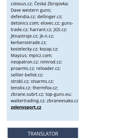
colosus.cz; Česká Zbrojovka;
Dave western guns;
defendia.cz; dellinger.cz;
detonics.com; elovec.cz; guns-
trade.cz; harrant.cz; JGS.cz;
JKnastroje.cz; jk-n.cz;
kerberostrade.cz;
kostelecky.cz;
kozap.cz;
Mayzus;
mpicz.com;
neopatron.cz; nimrod.cz;
proarms.cz; reloader.cz;
sellier-bellot.cz;
strobl.cz;
stvarms.cz;
tenolix.cz; thermfox.cz;
zbrane.subrt.cz;
top-guns.eu;
waltertrading.cz; zbraneesako.cz;
zelenysport.cz
TRANSLATOR