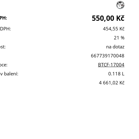
550,00 Kč
PH:
 DPH:
454,55 Kč
21 %
st:
na dotaz
667739170048
bce:
BTCF-17004
v balení:
0.118 L
4 661,02 Kč