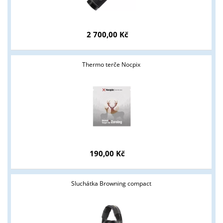
Tyto stránky jsou určeny pouze odborné veřejnosti od 18 let a
podnikatelům v oblasti zbraně a střelivo. Splňujete tyto
2 700,00 Kč
podmínky?
ANO
NE
Thermo terče Nocpix
190,00 Kč
Sluchátka Browning compact