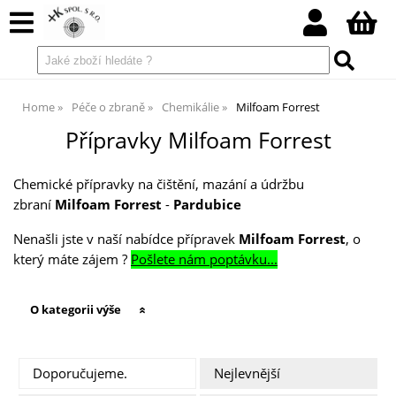
Home
Péče o zbraně
Chemikálie
Milfoam Forrest
Přípravky Milfoam Forrest
Chemické přípravky na čištění, mazání a údržbu
zbraní
Milfoam Forrest
-
Pardubice
Nenašli jste v naší nabídce přípravek
Milfoam Forrest
, o
který máte zájem ?
Pošlete nám poptávku...
O kategorii výše
Doporučujeme.
Nejlevnější