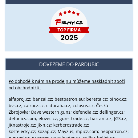
DOVEZEME DO PARDUBIC
Po dohodě k nám na prodejnu můžeme naskladnit zboží
od obchodníků:
alfaproj.cz;
banzai.cz;
bestpatron.eu;
beretta.cz;
binox.cz;
bvs.cz;
cairocz.cz; cidpraha.cz; colosus.cz; Česká
Zbrojovka; Dave western guns; defendia.cz; dellinger.cz;
detonics.com; elovec.cz; guns-trade.cz; harrant.cz; JGS.cz;
JKnastroje.cz; jk-n.cz; kerberostrade.cz;
kostelecky.cz;
kozap.cz; Mayzus;
mpicz.com; neopatron.cz;
nimrod.cz; proarms.cz; reloader.cz; sellier-bellot.cz;