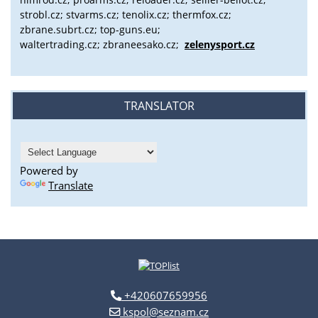
strobl.cz;
stvarms.cz; tenolix.cz; thermfox.cz;
zbrane.subrt.cz;
top-guns.eu;
waltertrading.cz; zbraneesako.cz;
zelenysport.cz
TRANSLATOR
Powered by
Translate
+420607659956
kspol@seznam.cz