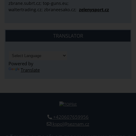
zbrane.subrt.cz;
top-guns.eu;
waltertrading.cz; zbraneesako.cz;
zelenysport.cz
TRANSLATOR
Powered by
Translate
+420607659956
kspol@seznam.cz