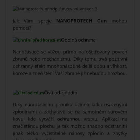
Jak Vám spreje
NANOPROTECH Gun
mohou
pomoci?
Odolná ochrana
Nanočástice se vážou přímo na ošetřovaný povrch
zbraně nebo mechanismu. Díky tomu trvá pozitivní
ochranný efekt mnohonásobně delší dobu a vlhkost,
koroze a znečištění Vaší zbraně již nebudou hrozbou.
Čistí od zplodin
Díky nanočásticím proniká účinná látka usazenými
zplodinami a zachytává se na samotném surovém
kovu, kde vytváří ochrannou vrstvu. Aplikací na
znečistěnou plochu je tak možno snadno odstranit i
jinak těžko vyčistitelné nánosy zplodin a zbytky