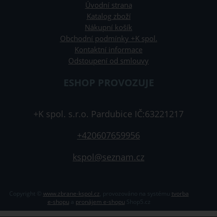
Úvodní strana
Katalog zboží
Nákupní košík
Obchodní podmínky +K spol.
Kontaktní informace
Odstoupení od smlouvy
ESHOP PROVOZUJE
+K spol. s.r.o. Pardubice IČ:63221217
+420607659956
kspol@seznam.cz
Copyright ©
www.zbrane-kspol.cz
,
provozováno na systému
tvorba
e-shopu
a
pronájem e-shopu
Shop5.cz