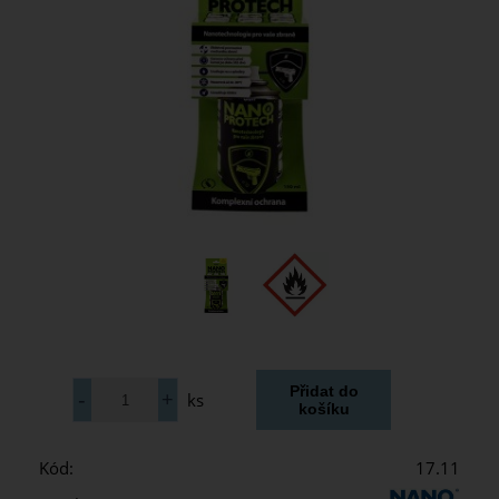
ks
Kód:
17.11