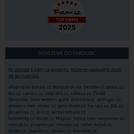
DOVEZEME DO PARDUBIC
Po dohodě k nám na prodejnu můžeme naskladnit zboží
od obchodníků:
alfaproj.cz;
banzai.cz;
bestpatron.eu;
beretta.cz;
binox.cz;
bvs.cz;
cairocz.cz; cidpraha.cz; colosus.cz; Česká
Zbrojovka; Dave western guns; defendia.cz; dellinger.cz;
detonics.com; elovec.cz; guns-trade.cz; harrant.cz; JGS.cz;
JKnastroje.cz; jk-n.cz; kerberostrade.cz;
kostelecky.cz;
kozap.cz; Mayzus;
mpicz.com; neopatron.cz;
nimrod.cz; proarms.cz; reloader.cz; sellier-bellot.cz;
strobl.cz;
stvarms.cz; tenolix.cz; thermfox.cz;