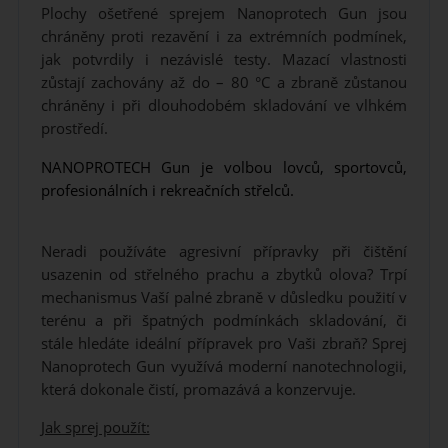
Plochy ošetřené sprejem Nanoprotech Gun jsou
chráněny proti rezavění i za extrémních podmínek,
jak potvrdily i nezávislé testy. Mazací vlastnosti
zůstají zachovány až do – 80 °C a zbraně zůstanou
chráněny i při dlouhodobém skladování ve vlhkém
prostředí.
NANOPROTECH Gun je volbou lovců, sportovců,
profesionálních i rekreačních střelců.
Neradi používáte agresivní přípravky při čištění
usazenin od střelného prachu a zbytků olova? Trpí
mechanismus Vaší palné zbraně v důsledku použití v
terénu a při špatných podmínkách skladování, či
stále hledáte ideální přípravek pro Vaši zbraň? Sprej
Nanoprotech Gun využívá moderní nanotechnologii,
která dokonale čistí, promazává a konzervuje.
Jak sprej použít: