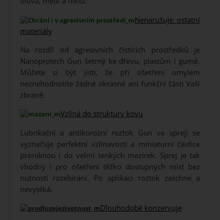
olova, mědi a niklu.
Nenarušuje ostatní
materiály
Na rozdíl od agresivních čistících prostředků je
Nanoprotech Gun šetrný ke dřevu, plastům i gumě.
Můžete si být jisti, že při ošetření omylem
neznehodnotíte žádné okrasné ani funkční části Vaší
zbraně.
Vzlíná do struktury kovu
Lubrikační a antikorozní roztok Gun ve spreji se
vyznačuje perfektní vzlínavostí a miniaturní částice
proniknou i do velmi tenkých mezírek. Sprej je tak
vhodný i pro ošetření těžko dostupných míst bez
nutnosti rozebírání. Po aplikaci roztok zaschne a
nevytéká.
Dlouhodobě konzervuje