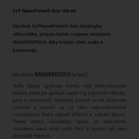
CLP NanoProtech Gun 150 ml
Výrobek CLPNanoProtech Gun obsahujhe
uhlovodíky, propan-butan a tajnou recepturu
NANOPROTECH, díky kterým čistí, maže a
konzervuje.
Jak spreje
NANOPROTECH
fungují?
Naše spreje využívají menší, než mikroskopické
částice, které po aplikaci zaplní i ty nejmenší trhlinky,
póry a nerovnosti. Ošetřený povrch se tak dokonale
zarovná a vytvoří se na něm neproniknutelná
nanobariéra, která odpudí vlhkost a zabrání korozi.
Tenká vrstva nanočástic spolu se speciálním
roztokem navíc silně sníží tření a působí tak jako
dokonalé mazivo.