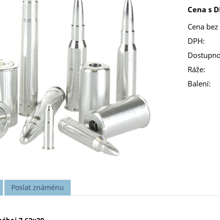
Cena s D
Cena bez
DPH:
Dostupno
Ráže:
Balení:
Poslat známénu