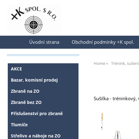
Přihlásit se
Úvodní strana
Obchodní podmínky +K spol.
Home
Trénink, sušení
AKCE
Bazar, komisní prodej
Zbraně na ZO
Sušilka - tréninkový,
Zbraně bez ZO
Příslušenství pro zbraně
Tlumiče
Střelivo a náboje na ZO