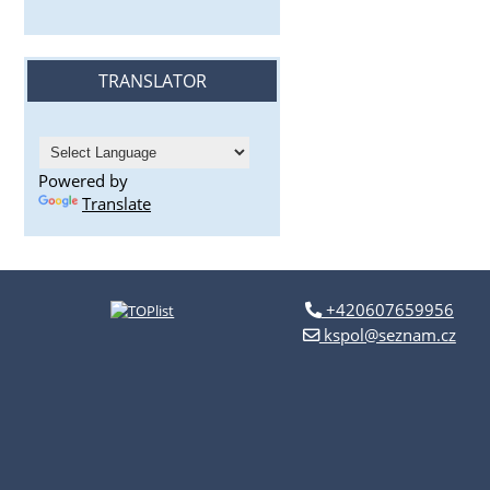
TRANSLATOR
Powered by
Translate
+420607659956
kspol@seznam.cz