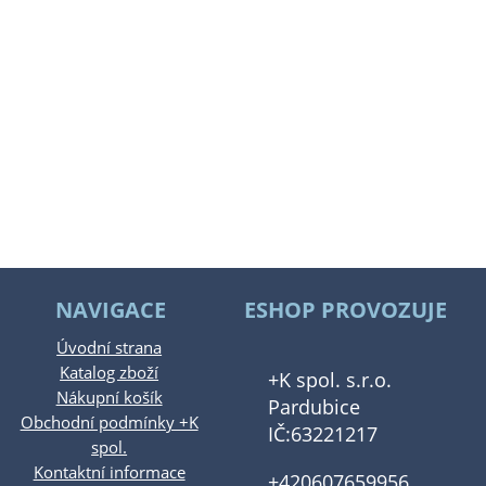
NAVIGACE
ESHOP PROVOZUJE
Úvodní strana
Katalog zboží
+K spol. s.r.o.
Nákupní košík
Pardubice
Obchodní podmínky +K
IČ:63221217
spol.
Kontaktní informace
+420607659956