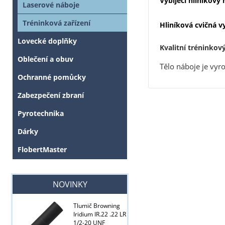
Vybíjecí hliníkový
Laserové náboje
Tréninková zařízení
Hliníková cvičná v
Lovecké doplňky
Kvalitní tréninkový
Oblečení a obuv
Tělo náboje je vyr
Ochranné pomůcky
Zabezpečení zbraní
Pyrotechnika
Dárky
FlobertMaster
NOVINKY
Tlumič Browning
Iridium IR.22 .22 LR
1/2-20 UNF