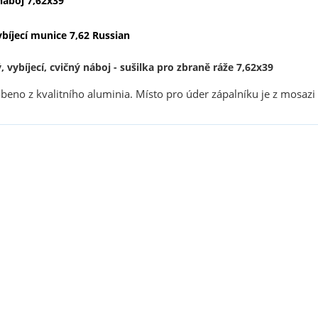
 náboj 7,62x39
ybíjecí munice 7,62 Russian
, vybíjecí, cvičný náboj - sušilka pro zbraně ráže 7,62x39
obeno z kvalitního aluminia.
Místo pro úder zápalníku je z mosazi