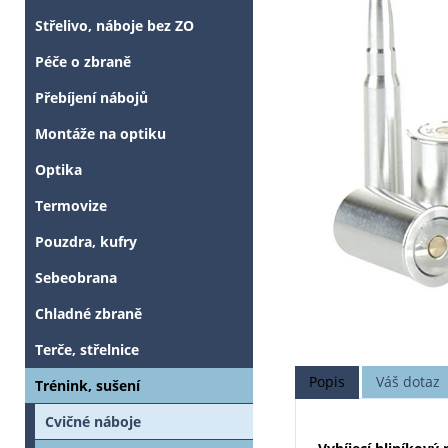
Střelivo, náboje bez ZO
Péče o zbraně
Přebíjení nábojů
Montáže na optiku
Optika
Termovize
Pouzdra, kufry
Sebeobrana
Chladné zbraně
Terče, střelnice
Popis
Váš dotaz
Trénink, sušení
Cvičné náboje