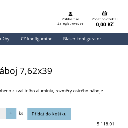
Přihlásit se
Počet položek: 0
0,00 Kč
Zaregistrovat se
lužby
CZ konfigurator
Blaser konfigurator
náboj 7,62x39
yrobeno z kvalitního aluminia, rozměry ostrého náboje
ks
5.118.01