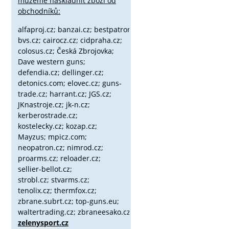
můžeme naskladnit zboží od
obchodníků:
alfaproj.cz;
banzai.cz;
bestpatron.eu;
beretta.cz;
binox.cz;
bvs.cz;
cairocz.cz; cidpraha.cz;
colosus.cz; Česká Zbrojovka;
Dave western guns;
defendia.cz; dellinger.cz;
detonics.com; elovec.cz; guns-
trade.cz; harrant.cz; JGS.cz;
JKnastroje.cz; jk-n.cz;
kerberostrade.cz;
kostelecky.cz;
kozap.cz;
Mayzus;
mpicz.com;
neopatron.cz; nimrod.cz;
proarms.cz; reloader.cz;
sellier-bellot.cz;
strobl.cz;
stvarms.cz;
tenolix.cz; thermfox.cz;
zbrane.subrt.cz;
top-guns.eu;
waltertrading.cz; zbraneesako.cz;
zelenysport.cz