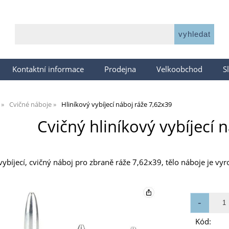
Kontaktní informace
Prodejna
Velkoobchod
S
Cvičné náboje
Hliníkový vybíjecí náboj ráže 7,62x39
Cvičný hliníkový vybíjecí 
 vybíjecí, cvičný náboj pro zbraně ráže 7,62x39, tělo náboje je v
Kód: