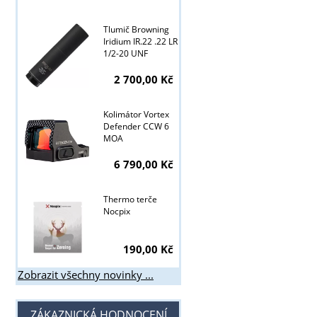
Tyto stránky j
Tlumič Browning
Iridium IR.22 .22 LR
1/2-20 UNF
2 700,00 Kč
Kolimátor Vortex
Defender CCW 6
MOA
6 790,00 Kč
Thermo terče
Nocpix
190,00 Kč
Zobrazit všechny novinky ...
ZÁKAZNICKÁ HODNOCENÍ