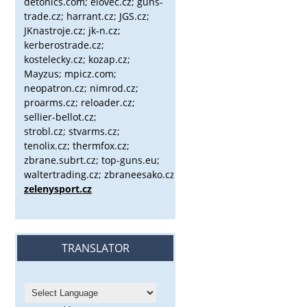
detonics.com; elovec.cz; guns-
trade.cz; harrant.cz; JGS.cz;
JKnastroje.cz; jk-n.cz;
kerberostrade.cz;
kostelecky.cz;
kozap.cz;
Mayzus;
mpicz.com;
neopatron.cz; nimrod.cz;
proarms.cz; reloader.cz;
sellier-bellot.cz;
strobl.cz;
stvarms.cz;
tenolix.cz; thermfox.cz;
zbrane.subrt.cz;
top-guns.eu;
waltertrading.cz; zbraneesako.cz;
zelenysport.cz
TRANSLATOR