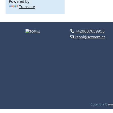
Powered by
Translate
+420607659956
kspol@seznam.cz
Copyright ©
www