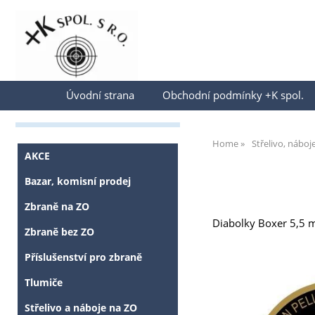
Přihlásit se
Úvodní strana
Obchodní podmínky +K spol.
Home
Střelivo, náboj
AKCE
Bazar, komisní prodej
Zbraně na ZO
Diabolky Boxer 5,5
Zbraně bez ZO
Příslušenství pro zbraně
Tlumiče
Střelivo a náboje na ZO