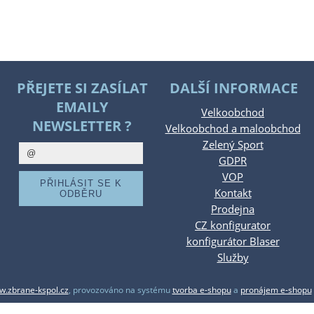
PŘEJETE SI ZASÍLAT
DALŠÍ INFORMACE
EMAILY
Velkoobchod
NEWSLETTER ?
Velkoobchod a maloobchod
Zelený Sport
GDPR
VOP
Kontakt
Prodejna
CZ konfigurator
konfigurátor Blaser
Služby
.zbrane-kspol.cz
,
provozováno na systému
tvorba e-shopu
a
pronájem e-shopu