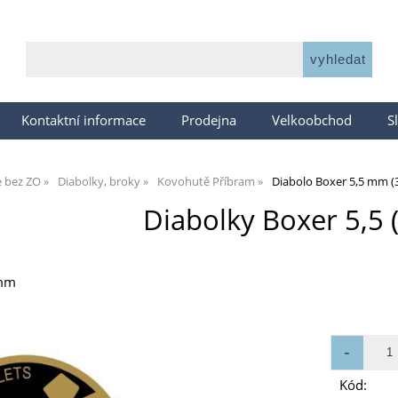
Kontaktní informace
Prodejna
Velkoobchod
S
e bez ZO
Diabolky, broky
Kovohutě Příbram
Diabolo Boxer 5,5 mm (
Diabolky Boxer 5,5 
 mm
Kód: