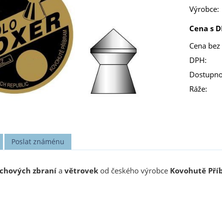
Výrobce:
Cena s D
Cena bez
DPH:
Dostupno
Ráže:
Poslat známénu
chových zbraní
a
větrovek
od českého výrobce
Kovohutě Pří