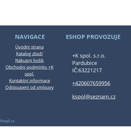
NAVIGACE
ESHOP PROVOZUJE
Úvodní strana
Katalog zboží
+K spol. s.r.o.
Nákupní košík
Pardubice
Obchodní podmínky +K
IČ:63221217
spol.
Kontaktní informace
+420607659956
Odstoupení od smlouvy
kspol@seznam.cz
Shop5.cz