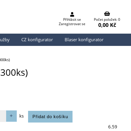
Přihlásit se
Počet položek: 0
0,00 Kč
Zaregistrovat se
lužby
CZ konfigurator
Blaser konfigurator
300ks)
(300ks)
ks
6.59