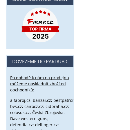
DOVEZEME DO PARDUBIC
Po dohodě k nám na prodejnu
můžeme naskladnit zboží od
obchodníků:
alfaproj.cz;
banzai.cz;
bestpatron.eu;
beretta.cz;
binox.cz;
bvs.cz;
cairocz.cz; cidpraha.cz;
colosus.cz; Česká Zbrojovka;
Dave western guns;
defendia.cz; dellinger.cz;