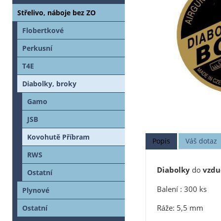
Střelivo, náboje bez ZO
Flobertkové
Perkusní
T4E
Diabolky, broky
Gamo
JSB
Kovohutě Příbram
Popis
Váš dotaz
RWS
Diabolky
do
vzdu
Ostatní
Balení : 300 ks
Plynové
Ráže: 5,5 mm
Ostatní