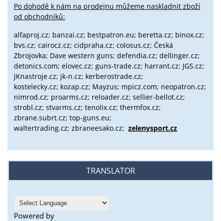
Po dohodě k nám na prodejnu můžeme naskladnit zboží
od obchodníků:
alfaproj.cz;
banzai.cz;
bestpatron.eu;
beretta.cz;
binox.cz;
bvs.cz;
cairocz.cz; cidpraha.cz; colosus.cz; Česká
Zbrojovka; Dave western guns; defendia.cz; dellinger.cz;
detonics.com; elovec.cz; guns-trade.cz; harrant.cz; JGS.cz;
JKnastroje.cz; jk-n.cz; kerberostrade.cz;
kostelecky.cz;
kozap.cz; Mayzus;
mpicz.com; neopatron.cz;
nimrod.cz; proarms.cz; reloader.cz; sellier-bellot.cz;
strobl.cz;
stvarms.cz; tenolix.cz; thermfox.cz;
zbrane.subrt.cz;
top-guns.eu;
waltertrading.cz; zbraneesako.cz;
zelenysport.cz
TRANSLATOR
Powered by