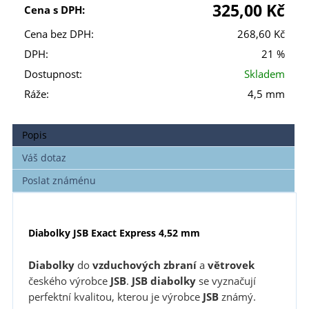
325,00 Kč
Cena s DPH:
Cena bez DPH:
268,60 Kč
DPH:
21 %
Dostupnost:
Skladem
Ráže:
4,5 mm
Popis
Váš dotaz
Poslat známénu
Diabolky JSB Exact Express 4,52 mm
Diabolky
do
vzduchových zbraní
a
větrovek
českého výrobce
JSB
.
JSB
diabolky
se vyznačují
perfektní kvalitou, kterou je výrobce
JSB
známý.