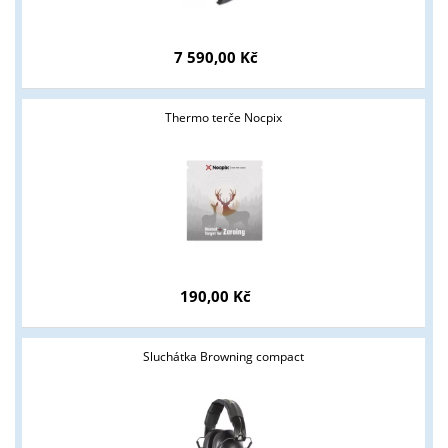
7 590,00 Kč
Thermo terče Nocpix
Tyto stránky jsou určeny pouze odborné veřejnosti od 18 let a
podnikatelům v oblasti zbraně a střelivo. Splňujete tyto
podmínky?
ANO
NE
190,00 Kč
Sluchátka Browning compact