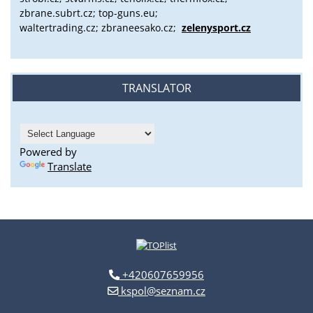
zbrane.subrt.cz;
top-guns.eu;
waltertrading.cz; zbraneesako.cz;
zelenysport.cz
TRANSLATOR
Powered by
Translate
+420607659956
kspol@seznam.cz