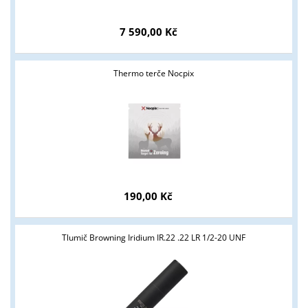
7 590,00 Kč
Thermo terče Nocpix
Tyto stránky jsou určeny pouze odborné veřejnosti od 18 let a
podnikatelům v oblasti zbraně a střelivo. Splňujete tyto
190,00 Kč
podmínky?
ANO
NE
Tlumič Browning Iridium IR.22 .22 LR 1/2-20 UNF