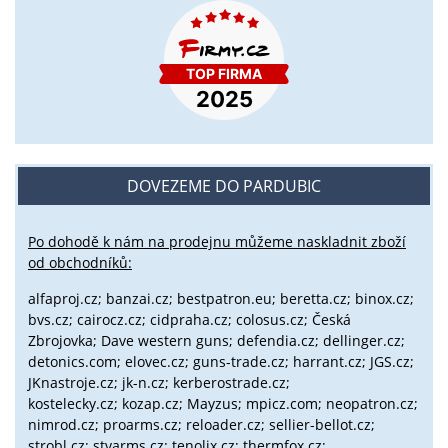
DOVEZEME DO PARDUBIC
Po dohodě k nám na prodejnu můžeme naskladnit zboží
od obchodníků:
alfaproj.cz;
banzai.cz;
bestpatron.eu;
beretta.cz;
binox.cz;
bvs.cz;
cairocz.cz; cidpraha.cz; colosus.cz; Česká
Zbrojovka; Dave western guns; defendia.cz; dellinger.cz;
detonics.com; elovec.cz; guns-trade.cz; harrant.cz; JGS.cz;
JKnastroje.cz; jk-n.cz; kerberostrade.cz;
kostelecky.cz;
kozap.cz; Mayzus;
mpicz.com; neopatron.cz;
nimrod.cz; proarms.cz; reloader.cz; sellier-bellot.cz;
strobl.cz;
stvarms.cz; tenolix.cz; thermfox.cz;