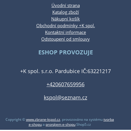
Úvodní strana
Katalog zboží
Nákupní košík
Obchodní podmínky +K spol.
Kontaktní informace
Odstoupení od smlouvy
ESHOP PROVOZUJE
+K spol. s.r.o. Pardubice IČ:63221217
+420607659956
kspol@seznam.cz
Copyright ©
www.zbrane-kspol.cz
,
provozováno na systému
tvorba
e-shopu
a
pronájem e-shopu
Shop5.cz