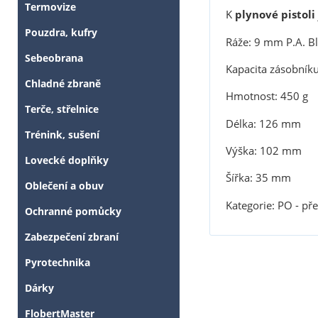
Termovize
K
plynové pistoli
Pouzdra, kufry
Ráže: 9 mm P.A. B
Sebeobrana
Kapacita zásobníku
Chladné zbraně
Hmotnost: 450 g
Terče, střelnice
Délka: 126 mm
Trénink, sušení
Výška: 102 mm
Lovecké doplňky
Šířka: 35 mm
Oblečení a obuv
Kategorie: PO - př
Ochranné pomůcky
Zabezpečení zbraní
Pyrotechnika
Dárky
FlobertMaster