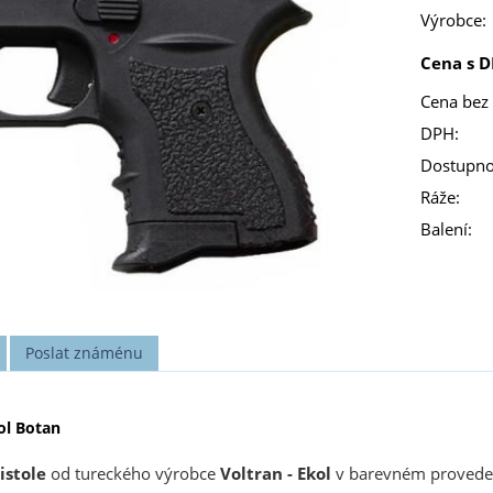
Výrobce:
Cena s D
Cena bez
DPH:
Dostupno
Ráže:
Balení:
Poslat známénu
ol Botan
istole
od tureckého výrobce
Voltran - Ekol
v barevném proveden