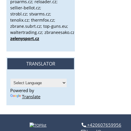
proarms.cz; reloader.cz;
sellier-bellot.cz;
strobl.cz;
stvarms.cz;
tenolix.cz; thermfox.cz;
zbrane.subrt.cz;
top-guns.eu;
waltertrading.cz; zbraneesako.cz;
zelenysport.cz
TRANSLATOR
Powered by
Translate
+420607659956