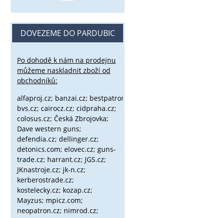
DOVEZEME DO PARDUBIC
Po dohodě k nám na prodejnu
můžeme naskladnit zboží od
obchodníků:
alfaproj.cz;
banzai.cz;
bestpatron.eu;
beretta.cz;
binox.cz;
bvs.cz;
cairocz.cz; cidpraha.cz;
colosus.cz; Česká Zbrojovka;
Dave western guns;
defendia.cz; dellinger.cz;
detonics.com; elovec.cz; guns-
trade.cz; harrant.cz; JGS.cz;
JKnastroje.cz; jk-n.cz;
kerberostrade.cz;
kostelecky.cz;
kozap.cz;
Mayzus;
mpicz.com;
neopatron.cz; nimrod.cz;