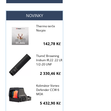
NOVINKY
Thermo terče
Nocpix
142,78 Kč
Tlumič Browning
Iridium IR.22 .22 LR
1/2-20 UNF
2 330,46 Kč
Kolimátor Vortex
Defender CCW 6
MOA
Tyto stránky j
5 432,90 Kč