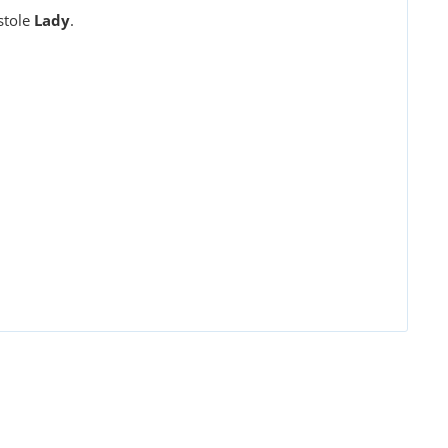
stole
Lady
.