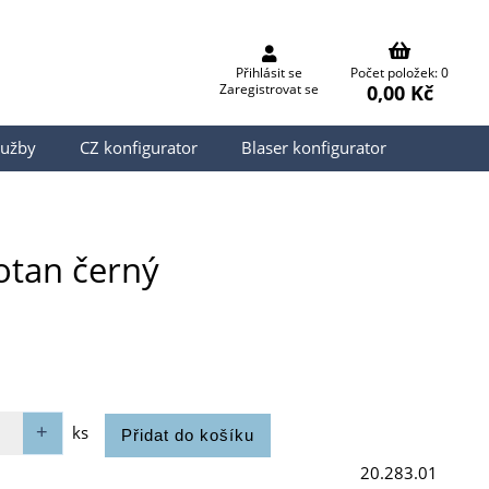
Přihlásit se
Počet položek: 0
0,00 Kč
Zaregistrovat se
lužby
CZ konfigurator
Blaser konfigurator
otan černý
ks
20.283.01