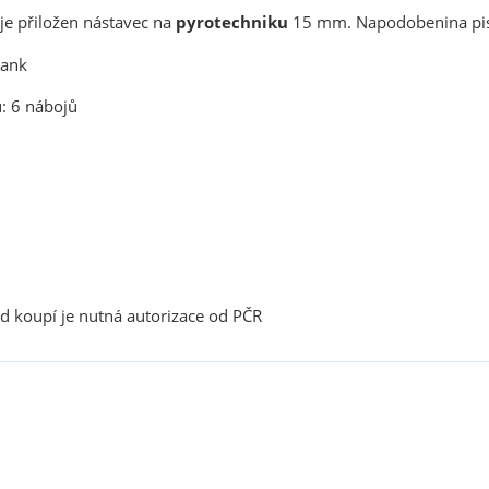
je přiložen nástavec na
pyrotechniku
15 mm. Napodobenina pi
lank
: 6 nábojů
ed koupí je nutná autorizace od PČR