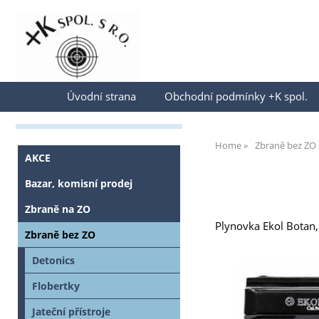
Přihlásit se
Úvodní strana
Obchodní podmínky +K spol.
Home
Zbraně bez ZO
AKCE
Bazar, komisní prodej
Zbraně na ZO
Plynovka Ekol Botan,
Zbraně bez ZO
Detonics
Flobertky
Jateční přístroje