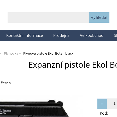
Kontaktní informace
Prodejna
Velkoobchod
S
Plynovky
Plynová pistole Ekol Botan black
Expanzní pistole Ekol B
 černá
Kód: