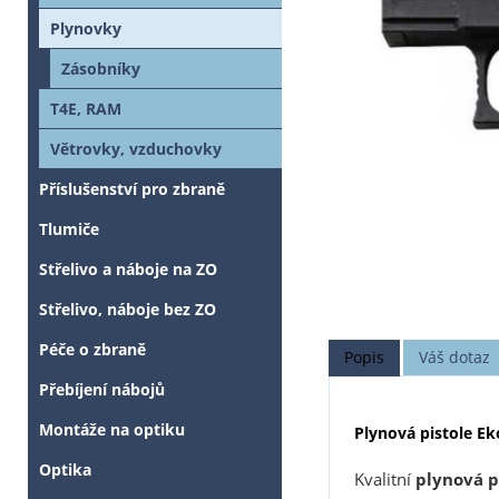
Plynovky
Zásobníky
T4E, RAM
Větrovky, vzduchovky
Příslušenství pro zbraně
Tlumiče
Střelivo a náboje na ZO
Střelivo, náboje bez ZO
Péče o zbraně
Popis
Váš dotaz
Přebíjení nábojů
Montáže na optiku
Plynová pistole Ek
Optika
Kvalitní
plynová p