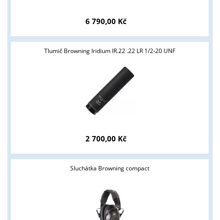
Tyto stránky jsou určeny pouze odborné veřejnosti od 18 let a
6 790,00 Kč
podnikatelům v oblasti zbraně a střelivo. Splňujete tyto
podmínky?
Tlumič Browning Iridium IR.22 .22 LR 1/2-20 UNF
ANO
NE
2 700,00 Kč
Sluchátka Browning compact