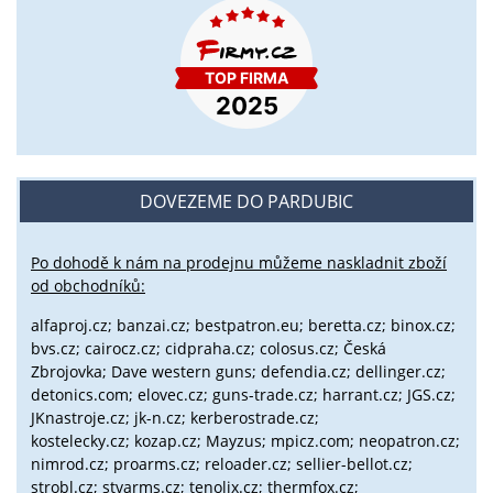
DOVEZEME DO PARDUBIC
Po dohodě k nám na prodejnu můžeme naskladnit zboží
od obchodníků:
alfaproj.cz;
banzai.cz;
bestpatron.eu;
beretta.cz;
binox.cz;
bvs.cz;
cairocz.cz; cidpraha.cz; colosus.cz; Česká
Zbrojovka; Dave western guns; defendia.cz; dellinger.cz;
detonics.com; elovec.cz; guns-trade.cz; harrant.cz; JGS.cz;
JKnastroje.cz; jk-n.cz; kerberostrade.cz;
kostelecky.cz;
kozap.cz; Mayzus;
mpicz.com; neopatron.cz;
nimrod.cz; proarms.cz; reloader.cz; sellier-bellot.cz;
strobl.cz;
stvarms.cz; tenolix.cz; thermfox.cz;