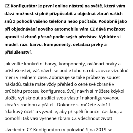
CZ Konfigurátor
je první online nástroj na světě, který vám
dává možnost si plně přizpůsobit a objednat zbraň vašich
snů z pohodlí vašeho telefonu nebo počítače. Podobně jako
při objednávání nového automobilu vám CZ dává možnost
upravit si zbraň přesně podle svých představ. Vybíráte si
model, ráži, barvu, komponenty, ovládací prvky a
příslušenství.
Jak volíte konkrétní barvy, komponenty, ovládací prvky a
příslušenství, váš návrh se podle toho na obrazovce vizuálně
mění v reálném čase. Zobrazuje se také průběžný součet
nákladů, takže máte vždy přehled o ceně své zbraně v
průběhu procesu konfigurace. Svůj návrh si můžete kdykoli
uložit, vytisknout a sdílet svou vlastní nakonfigurovanou
zbraň s rodinou a přáteli. Dokonce si můžete založit
"dárkový účet" a vyzvat je, aby přispěli finanční částkou, a
pomohli tak vaší vysněné zbrani CZ vdechnout život!
Uvedením CZ Konfigurátoru v polovině října 2019 se