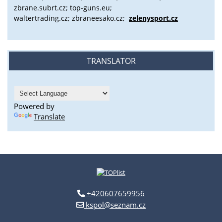
zbrane.subrt.cz;
top-guns.eu;
waltertrading.cz; zbraneesako.cz;
zelenysport.cz
TRANSLATOR
Powered by
Translate
+420607659956
kspol@seznam.cz