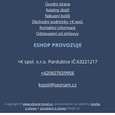
Úvodní strana
Katalog zboží
Nákupní košík
Obchodní podmínky +K spol.
Kontaktní informace
Odstoupení od smlouvy
ESHOP PROVOZUJE
+K spol. s.r.o. Pardubice IČ:63221217
+420607659956
kspol@seznam.cz
Copyright ©
www.zbrane-kspol.cz
,
provozováno na systému
tvorba
e-shopu
a
pronájem e-shopu
Shop5.cz