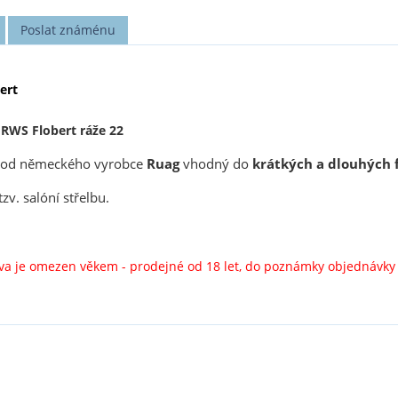
Poslat známénu
ert
 RWS Flobert ráže 22
od německého vyrobce
Ruag
vhodný do
krátkých a dlouhých f
v. salóní střelbu.
liva je omezen věkem - prodejné od 18 let, do poznámky objednávk