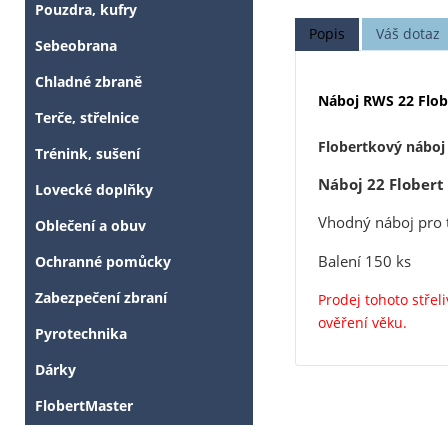
Pouzdra, kufry
Popis
Váš dotaz
Sebeobrana
Chladné zbraně
Náboj RWS 22 Flob
Terče, střelnice
Flobertkový náboj
Trénink, sušení
Náboj 22 Flobert
Lovecké doplňky
Vhodný náboj pro tz
Oblečení a obuv
Balení 150 ks
Ochranné pomůcky
Zabezpečení zbraní
Prodej tohoto stře
ověření věku.
Pyrotechnika
Dárky
FlobertMaster