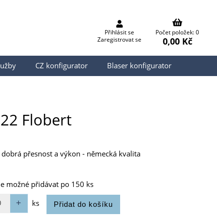
Přihlásit se
Počet položek: 0
0,00 Kč
Zaregistrovat se
lužby
CZ konfigurator
Blaser konfigurator
22 Flobert
, dobrá přesnost a výkon - německá kvalita
je možné přidávat po 150 ks
ks