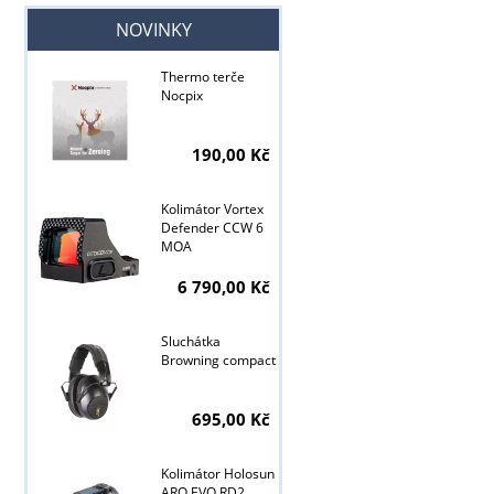
NOVINKY
Thermo terče
Nocpix
190,00 Kč
Kolimátor Vortex
Defender CCW 6
MOA
6 790,00 Kč
Sluchátka
Browning compact
Tyto stránky j
695,00 Kč
Kolimátor Holosun
ARO EVO RD2