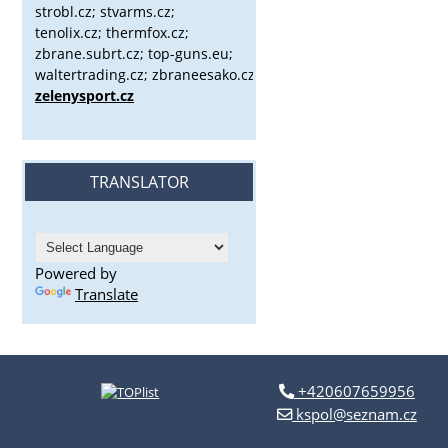
strobl.cz;
stvarms.cz;
tenolix.cz; thermfox.cz;
zbrane.subrt.cz;
top-guns.eu;
waltertrading.cz; zbraneesako.cz;
zelenysport.cz
TRANSLATOR
Powered by
Translate
+420607659956
kspol@seznam.cz