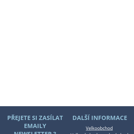
PŘEJETE SI ZASÍLAT
DALŠÍ INFORMACE
EMAILY
Velkoobchod
NEWSLETTER ?