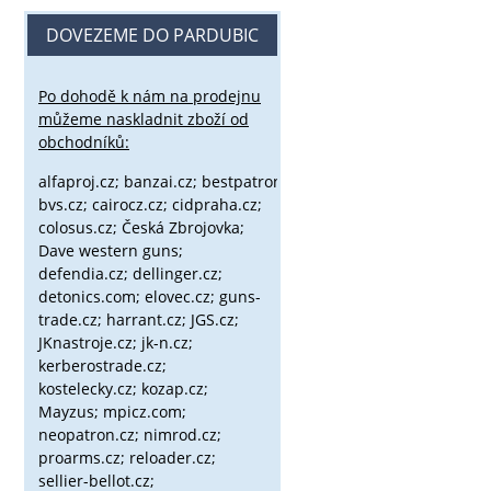
DOVEZEME DO PARDUBIC
Po dohodě k nám na prodejnu
můžeme naskladnit zboží od
obchodníků:
alfaproj.cz;
banzai.cz;
bestpatron.eu;
beretta.cz;
binox.cz;
bvs.cz;
cairocz.cz; cidpraha.cz;
colosus.cz; Česká Zbrojovka;
Dave western guns;
defendia.cz; dellinger.cz;
detonics.com; elovec.cz; guns-
trade.cz; harrant.cz; JGS.cz;
JKnastroje.cz; jk-n.cz;
kerberostrade.cz;
kostelecky.cz;
kozap.cz;
Mayzus;
mpicz.com;
neopatron.cz; nimrod.cz;
proarms.cz; reloader.cz;
sellier-bellot.cz;