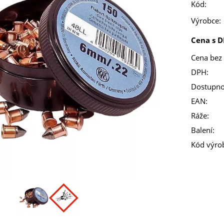
Kód:
Výrobce:
Cena s D
Cena bez
DPH:
Dostupno
EAN:
Ráže:
Balení:
Kód výro