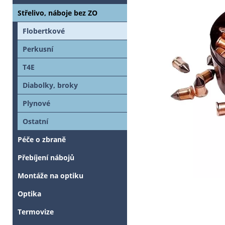
Střelivo, náboje bez ZO
Flobertkové
Perkusní
T4E
Diabolky, broky
Plynové
Ostatní
Péče o zbraně
Přebíjení nábojů
Montáže na optiku
Optika
Termovize