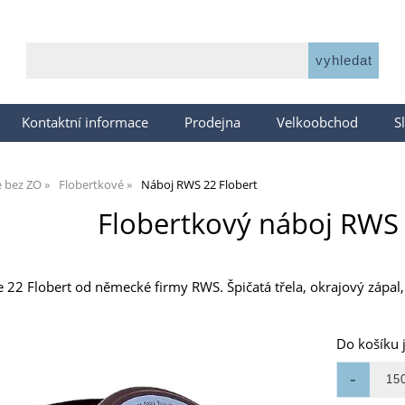
Kontaktní informace
Prodejna
Velkoobchod
S
e bez ZO
Flobertkové
Náboj RWS 22 Flobert
Flobertkový náboj RWS 
e 22 Flobert od německé firmy RWS. Špičatá třela, okrajový zápal
Do košíku 