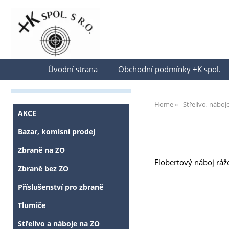
Přihlásit se
Úvodní strana
Obchodní podmínky +K spol.
Home
Střelivo, náboj
AKCE
Bazar, komisní prodej
Zbraně na ZO
Flobertový náboj ráž
Zbraně bez ZO
Příslušenství pro zbraně
Tlumiče
Střelivo a náboje na ZO