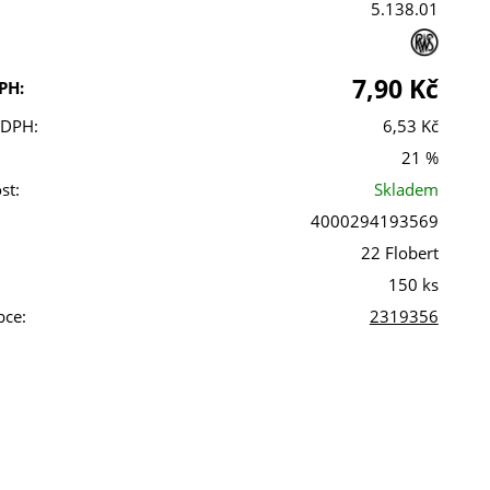
5.138.01
7,90 Kč
PH:
 DPH:
6,53 Kč
21 %
st:
Skladem
4000294193569
22 Flobert
150 ks
bce:
2319356