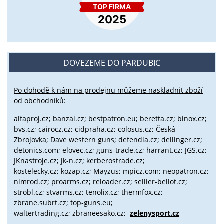
DOVEZEME DO PARDUBIC
Po dohodě k nám na prodejnu můžeme naskladnit zboží
od obchodníků:
alfaproj.cz;
banzai.cz;
bestpatron.eu;
beretta.cz;
binox.cz;
bvs.cz;
cairocz.cz; cidpraha.cz; colosus.cz; Česká
Zbrojovka; Dave western guns; defendia.cz; dellinger.cz;
detonics.com; elovec.cz; guns-trade.cz; harrant.cz; JGS.cz;
JKnastroje.cz; jk-n.cz; kerberostrade.cz;
kostelecky.cz;
kozap.cz; Mayzus;
mpicz.com; neopatron.cz;
nimrod.cz; proarms.cz; reloader.cz; sellier-bellot.cz;
strobl.cz;
stvarms.cz; tenolix.cz; thermfox.cz;
zbrane.subrt.cz;
top-guns.eu;
waltertrading.cz; zbraneesako.cz;
zelenysport.cz