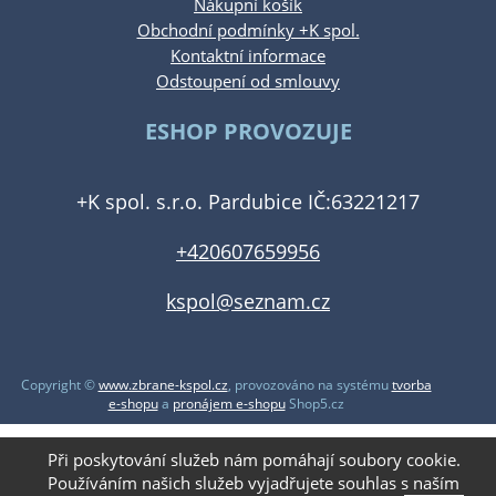
Nákupní košík
Obchodní podmínky +K spol.
Kontaktní informace
Odstoupení od smlouvy
ESHOP PROVOZUJE
+K spol. s.r.o. Pardubice IČ:63221217
+420607659956
kspol@seznam.cz
Copyright ©
www.zbrane-kspol.cz
,
provozováno na systému
tvorba
e-shopu
a
pronájem e-shopu
Shop5.cz
Při poskytování služeb nám pomáhají soubory cookie.
Používáním našich služeb vyjadřujete souhlas s naším