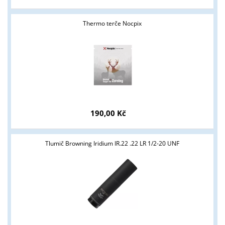
Thermo terče Nocpix
Tyto stránky jsou určeny pouze odborné veřejnosti od 18 let a
190,00 Kč
podnikatelům v oblasti zbraně a střelivo. Splňujete tyto
podmínky?
Tlumič Browning Iridium IR.22 .22 LR 1/2-20 UNF
ANO
NE