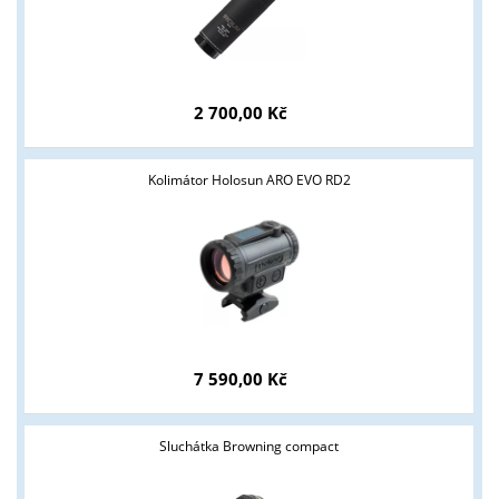
2 700,00 Kč
Kolimátor Holosun ARO EVO RD2
Tyto stránky jsou určeny pouze odborné veřejnosti od 18 let a
podnikatelům v oblasti zbraně a střelivo. Splňujete tyto
podmínky?
7 590,00 Kč
ANO
NE
Sluchátka Browning compact