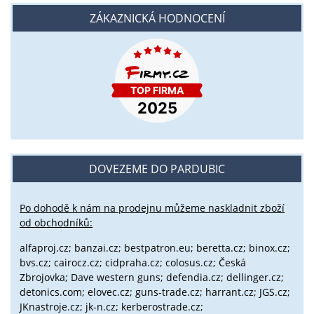
ZÁKAZNICKÁ HODNOCENÍ
DOVEZEME DO PARDUBIC
Po dohodě k nám na prodejnu můžeme naskladnit zboží
od obchodníků:
alfaproj.cz;
banzai.cz;
bestpatron.eu;
beretta.cz;
binox.cz;
bvs.cz;
cairocz.cz; cidpraha.cz; colosus.cz; Česká
Zbrojovka; Dave western guns; defendia.cz; dellinger.cz;
detonics.com; elovec.cz; guns-trade.cz; harrant.cz; JGS.cz;
JKnastroje.cz; jk-n.cz; kerberostrade.cz;