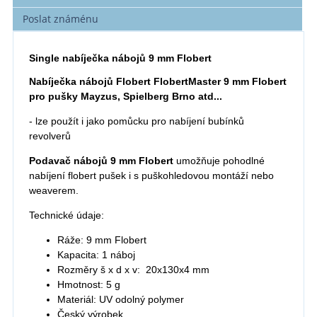
Poslat známénu
Single nabíječka nábojů 9 mm Flobert
Nabíječka nábojů Flobert FlobertMaster 9 mm Flobert
pro pušky Mayzus, Spielberg Brno atd...
- lze použít i jako pomůcku pro nabíjení bubínků
revolverů
Podavač nábojů 9 mm Flobert
umožňuje pohodlné
nabíjení flobert pušek i s puškohledovou montáží nebo
weaverem.
Technické údaje:
Ráže: 9 mm Flobert
Kapacita: 1 náboj
Rozměry š x d x v: 20x130x4 mm
Hmotnost: 5 g
Materiál: UV odolný polymer
Český výrobek