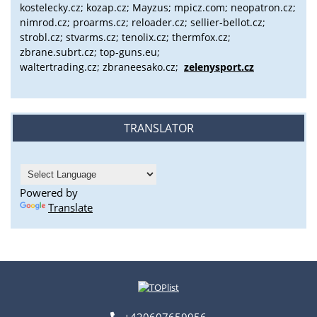
kostelecky.cz;
kozap.cz; Mayzus;
mpicz.com; neopatron.cz;
nimrod.cz; proarms.cz; reloader.cz; sellier-bellot.cz;
strobl.cz;
stvarms.cz; tenolix.cz; thermfox.cz;
zbrane.subrt.cz;
top-guns.eu;
waltertrading.cz; zbraneesako.cz;
zelenysport.cz
TRANSLATOR
Powered by
Translate