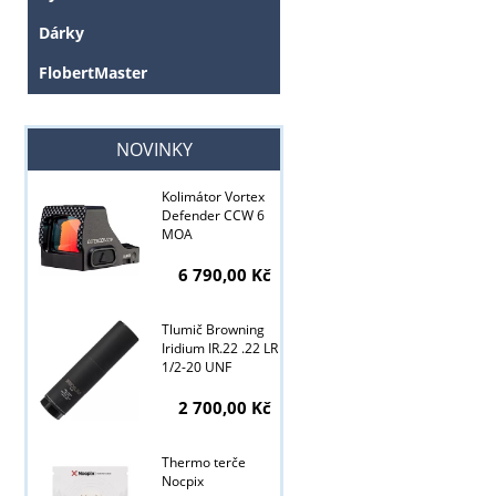
Dárky
FlobertMaster
NOVINKY
Kolimátor Vortex
Defender CCW 6
MOA
6 790,00 Kč
Tlumič Browning
Iridium IR.22 .22 LR
1/2-20 UNF
2 700,00 Kč
Thermo terče
Tyto stránky j
Nocpix