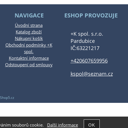
NAVIGACE
ESHOP PROVOZUJE
Úvodní strana
Katalog zboží
+K spol. s.r.o.
Nákupní košík
Pardubice
Obchodní podmínky +K
IČ:63221217
spol.
Kontaktní informace
+420607659956
Odstoupení od smlouvy
kspol@seznam.cz
Shop5.cz
žíváním souborů cookie.
Další informace