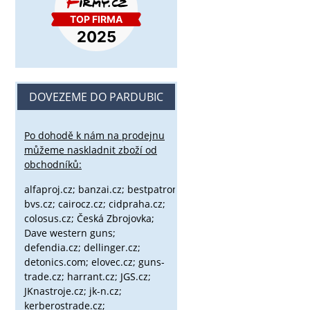
DOVEZEME DO PARDUBIC
Po dohodě k nám na prodejnu
můžeme naskladnit zboží od
obchodníků:
alfaproj.cz;
banzai.cz;
bestpatron.eu;
beretta.cz;
binox.cz;
bvs.cz;
cairocz.cz; cidpraha.cz;
colosus.cz; Česká Zbrojovka;
Dave western guns;
defendia.cz; dellinger.cz;
detonics.com; elovec.cz; guns-
trade.cz; harrant.cz; JGS.cz;
JKnastroje.cz; jk-n.cz;
kerberostrade.cz;