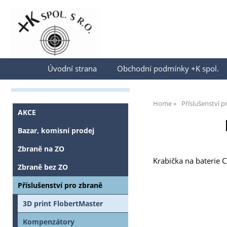
Přihlásit se
Úvodní strana
Obchodní podmínky +K spol.
Home
Příslušenství p
AKCE
Bazar, komisní prodej
Zbraně na ZO
Krabička na baterie 
Zbraně bez ZO
Příslušenství pro zbraně
3D print FlobertMaster
Kompenzátory