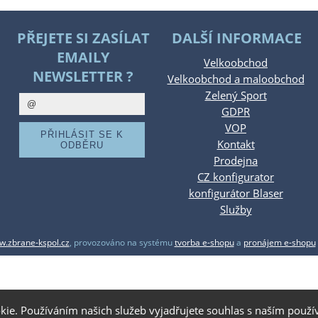
PŘEJETE SI ZASÍLAT
DALŠÍ INFORMACE
EMAILY
Velkoobchod
NEWSLETTER ?
Velkoobchod a maloobchod
Zelený Sport
GDPR
VOP
Kontakt
Prodejna
CZ konfigurator
konfigurátor Blaser
Služby
.zbrane-kspol.cz
,
provozováno na systému
tvorba e-shopu
a
pronájem e-shopu
kie. Používáním našich služeb vyjadřujete souhlas s naším pou