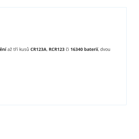
ění
až tří kusů
CR123A
,
RCR123
či
16340 baterií
, dvou