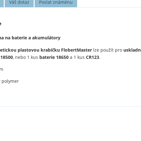
Váš dotaz
Poslat známénu
e
na na baterie a akumulátory
tickou plastovou krabičku FlobertMaster
lze použít pro
uskladn
18500
, nebo 1 kus
baterie 18650
a 1 kus
CR123
.
mm
ý polymer