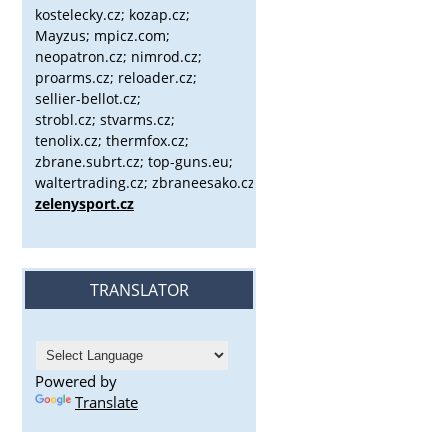
kostelecky.cz;
kozap.cz;
Mayzus;
mpicz.com;
neopatron.cz; nimrod.cz;
proarms.cz; reloader.cz;
sellier-bellot.cz;
strobl.cz;
stvarms.cz;
tenolix.cz; thermfox.cz;
zbrane.subrt.cz;
top-guns.eu;
waltertrading.cz; zbraneesako.cz;
zelenysport.cz
TRANSLATOR
Powered by
Translate