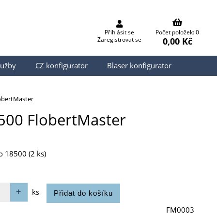
Přihlásit se
Počet položek: 0
0,00 Kč
Zaregistrovat se
lužby
CZ konfigurator
Blaser konfigurator
lobertMaster
500 FlobertMaster
o 18500 (2 ks)
ks
FM0003