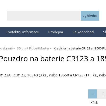
Kontaktní informace
Prodejna
Velkoobchod
S
ro zbraně
3D print FlobertMaster
Krabička na baterie CR123 a 18500 F
Pouzdro na baterie CR123 a 18
CR123A, RCR123, 16340 (3 ks), nebo 18650 a CR123 (1+1 ks), neb
Kód: