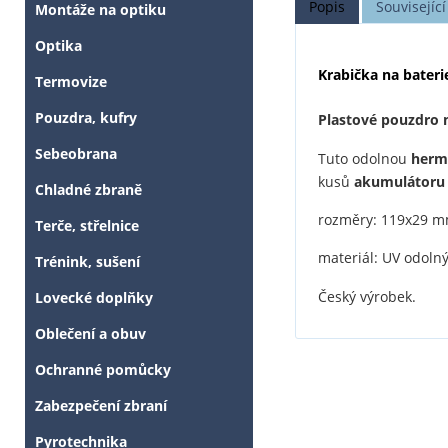
Popis
Související
Montáže na optiku
Optika
Krabička na bateri
Termovize
Pouzdra, kufry
Plastové pouzdro 
Sebeobrana
Tuto odolnou
herme
kusů
akumulátoru 
Chladné zbraně
rozměry: 119x29 
Terče, střelnice
materiál: UV odoln
Trénink, sušení
Český výrobek.
Lovecké doplňky
Oblečení a obuv
Ochranné pomůcky
Zabezpečení zbraní
Pyrotechnika