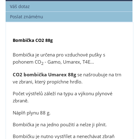
Váš dotaz
Poslat známénu
Bombička CO2 88g
Bombička je určena pro vzduchové pušky s
pohonem CO
- Gamo, Umarex, T4E...
2
CO2 bombička Umarex 88g
se našroubuje na trn
ve zbrani, který propíchne hrdlo.
Počet výstřelů záleží na typu a výkonu plynové
zbraně.
Náplň plynu 88 g.
Bombička je na jedno použití a nelze ji plnit.
Bombičku je nutno vystřílet a nenechávat zbraň