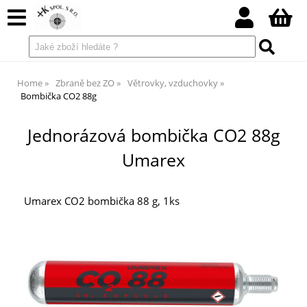
Home
Zbraně bez ZO
Větrovky, vzduchovky
Bombička CO2 88g
Jednorázová bombička CO2 88g
Umarex
Umarex CO2 bombička 88 g, 1ks