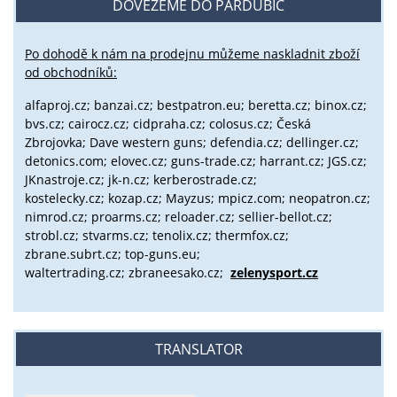
DOVEZEME DO PARDUBIC
Po dohodě k nám na prodejnu můžeme naskladnit zboží
od obchodníků:
alfaproj.cz;
banzai.cz;
bestpatron.eu;
beretta.cz;
binox.cz;
bvs.cz;
cairocz.cz; cidpraha.cz; colosus.cz; Česká
Zbrojovka; Dave western guns; defendia.cz; dellinger.cz;
detonics.com; elovec.cz; guns-trade.cz; harrant.cz; JGS.cz;
JKnastroje.cz; jk-n.cz; kerberostrade.cz;
kostelecky.cz;
kozap.cz; Mayzus;
mpicz.com; neopatron.cz;
nimrod.cz; proarms.cz; reloader.cz; sellier-bellot.cz;
strobl.cz;
stvarms.cz; tenolix.cz; thermfox.cz;
zbrane.subrt.cz;
top-guns.eu;
waltertrading.cz; zbraneesako.cz;
zelenysport.cz
TRANSLATOR