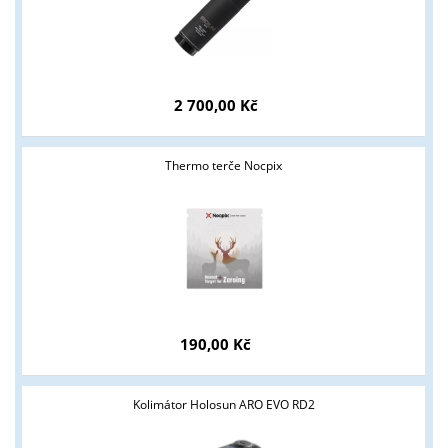
2 700,00 Kč
Tyto stránky jsou určeny pouze odborné veřejnosti od 18 let a
Thermo terče Nocpix
podnikatelům v oblasti zbraně a střelivo. Splňujete tyto
podmínky?
ANO
NE
190,00 Kč
Kolimátor Holosun ARO EVO RD2