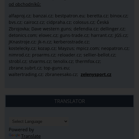
od obchodníků:
alfaproj.cz;
banzai.cz;
bestpatron.eu;
beretta.cz;
binox.cz;
bvs.cz;
cairocz.cz; cidpraha.cz; colosus.cz; Česká
Zbrojovka; Dave western guns; defendia.cz; dellinger.cz;
detonics.com; elovec.cz; guns-trade.cz; harrant.cz; JGS.cz;
JKnastroje.cz; jk-n.cz; kerberostrade.cz;
kostelecky.cz;
kozap.cz; Mayzus;
mpicz.com; neopatron.cz;
nimrod.cz; proarms.cz; reloader.cz; sellier-bellot.cz;
strobl.cz;
stvarms.cz; tenolix.cz; thermfox.cz;
zbrane.subrt.cz;
top-guns.eu;
waltertrading.cz; zbraneesako.cz;
zelenysport.cz
TRANSLATOR
Powered by
Translate