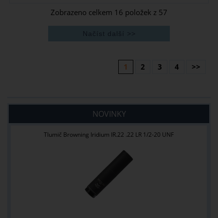
Zobrazeno celkem
16
položek z
57
1
2
3
4
>>
NOVINKY
Tlumič Browning Iridium IR.22 .22 LR 1/2-20 UNF