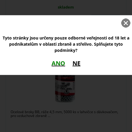
skladem
5,00
Zobrazit
Kč
Tyto stránky jsou určeny pouze odborné veřejnosti od 18 let a
Ocelové BB broky 4,5 mm 5000 ks
podnikatelům v oblasti zbraně a střelivo. Splňujete tyto
podmínky?
ANO
NE
Ocelové broky BB, ráže 4,5 mm, 5000 ks v lahvičce s dávkovačem,
pro vzduchové zbraně ...