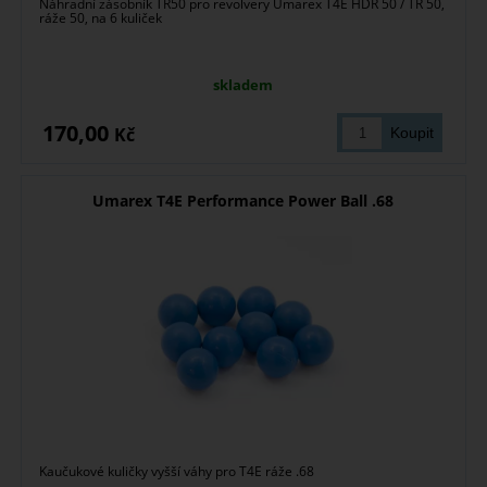
Náhradní zásobník TR50 pro revolvery Umarex T4E HDR 50 / TR 50,
ráže 50, na 6 kuliček
skladem
170,00
Kč
Umarex T4E Performance Power Ball .68
Kaučukové kuličky vyšší váhy pro T4E ráže .68