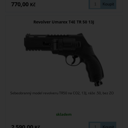
770,00
Kč
Revolver Umarex T4E TR 50 13J
Sebeobranný model revolveru TR50 na CO2, 13J, ráže .50, bez ZO
skladem
2 590,00
Kč