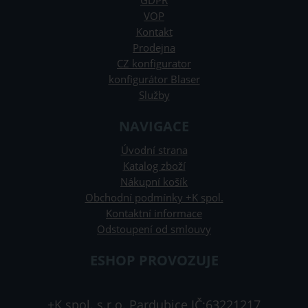
GDPR
VOP
Kontakt
Prodejna
CZ konfigurator
konfigurátor Blaser
Služby
NAVIGACE
Úvodní strana
Katalog zboží
Nákupní košík
Obchodní podmínky +K spol.
Kontaktní informace
Odstoupení od smlouvy
ESHOP PROVOZUJE
+K spol. s.r.o. Pardubice IČ:63221217