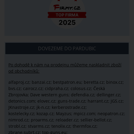
DOVEZEME DO PARDUBIC
Po dohodě k nám na prodejnu můžeme naskladnit zboží
od obchodníků:
alfaproj.cz;
banzai.cz;
bestpatron.eu;
beretta.cz;
binox.cz;
bvs.cz;
cairocz.cz; cidpraha.cz; colosus.cz; Česká
Zbrojovka; Dave western guns; defendia.cz; dellinger.cz;
detonics.com; elovec.cz; guns-trade.cz; harrant.cz; JGS.cz;
JKnastroje.cz; jk-n.cz; kerberostrade.cz;
kostelecky.cz;
kozap.cz; Mayzus;
mpicz.com; neopatron.cz;
nimrod.cz; proarms.cz; reloader.cz; sellier-bellot.cz;
strobl.cz;
stvarms.cz; tenolix.cz; thermfox.cz;
zbrane.subrt.cz;
top-guns.eu;