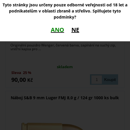
Tyto stránky jsou určeny pouze odborné veřejnosti od 18 let a
podnikatelům v oblasti zbraně a střelivo. Splňujete tyto
podmínky?
ANO
NE
Originální pouzdro Wenger, červená barva, zapínání na suchý zip,
vnitřní kapsa pro ...
skladem
Sleva
25 %
90,00
Kč
Náboj S&B 9 mm Luger FMJ 8,0 g / 124 gr 1000 ks bulk