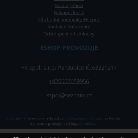
Katalog zboží
Nákupní košík
Obchodní podmínky +K spol.
Kontaktní informace
Odstoupení od smlouvy
ESHOP PROVOZUJE
+K spol. s.r.o. Pardubice IČ:63221217
+420607659956
kspol@seznam.cz
Copyright ©
www.zbrane-kspol.cz
,
provozováno na systému
tvorba
e-shopu
a
pronájem e-shopu
Shop5.cz