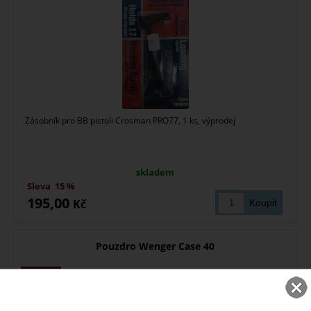
Zásobník pro BB pistoli Crosman PRO77, 1 ks, výprodej
skladem
Sleva
15 %
195,00
Kč
Pouzdro Wenger Case 40