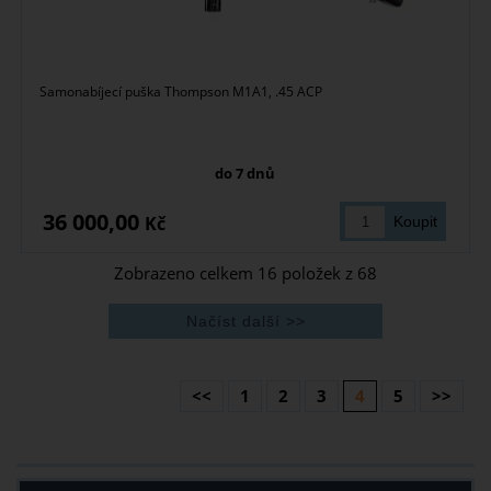
Samonabíjecí puška Thompson M1A1, .45 ACP
do 7 dnů
36 000,00
Kč
Zobrazeno celkem
16
položek z
68
<<
1
2
3
4
5
>>