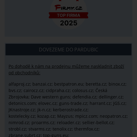
DOVEZEME DO PARDUBIC
Po dohodě k nám na prodejnu můžeme naskladnit zboží
od obchodníků:
alfaproj.cz;
banzai.cz;
bestpatron.eu;
beretta.cz;
binox.cz;
bvs.cz;
cairocz.cz; cidpraha.cz; colosus.cz; Česká
Zbrojovka; Dave western guns; defendia.cz; dellinger.cz;
detonics.com; elovec.cz; guns-trade.cz; harrant.cz; JGS.cz;
JKnastroje.cz; jk-n.cz; kerberostrade.cz;
kostelecky.cz;
kozap.cz; Mayzus;
mpicz.com; neopatron.cz;
nimrod.cz; proarms.cz; reloader.cz; sellier-bellot.cz;
strobl.cz;
stvarms.cz; tenolix.cz; thermfox.cz;
zbrane.subrt.cz;
top-guns.eu;