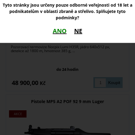
Tyto stránky jsou určeny pouze odborné veřejnosti od 18 let a
podnikatelům v oblasti zbraně a střelivo. Splňujete tyto
podmínky?
ANO
NE
Pozorovací termovize Nocpix Lumi H35R, jádro 640x512 px,
detekce až 1800 m, hmotnost 385 g, ...
do 24 hodin
48 900,00
Kč
Pistole MP5 A2 POF 92 9 mm Luger