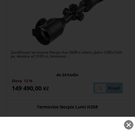
Zaměřovací termovize Nocpix Ace S60R s railem, jádro 1280x1024
px, detekce až 3100 m, hmotnost ...
do 24 hodin
Sleva
12 %
149 490,00
Kč
Termovize Nocpix Lumi H35R