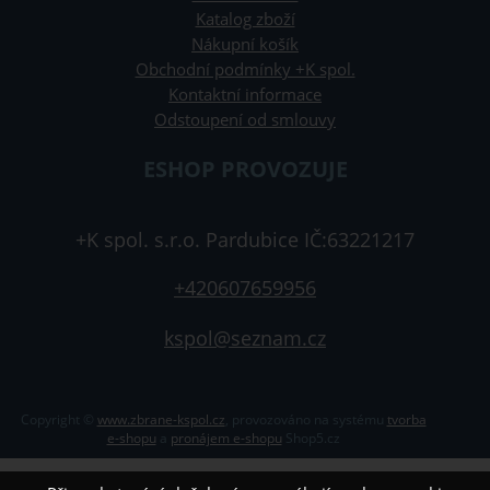
Katalog zboží
Nákupní košík
Obchodní podmínky +K spol.
Kontaktní informace
Odstoupení od smlouvy
ESHOP PROVOZUJE
+K spol. s.r.o. Pardubice IČ:63221217
+420607659956
kspol@seznam.cz
Copyright ©
www.zbrane-kspol.cz
,
provozováno na systému
tvorba
e-shopu
a
pronájem e-shopu
Shop5.cz