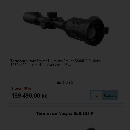
Termovizní zaměřovač Hikmicro Stellar SX60L 3.0, jádro
1280x1024 px, rozlišení senzoru 12 ...
do 2 dnů
Sleva
10 %
139 490,00
Kč
Termovize Nocpix Bolt L35 R