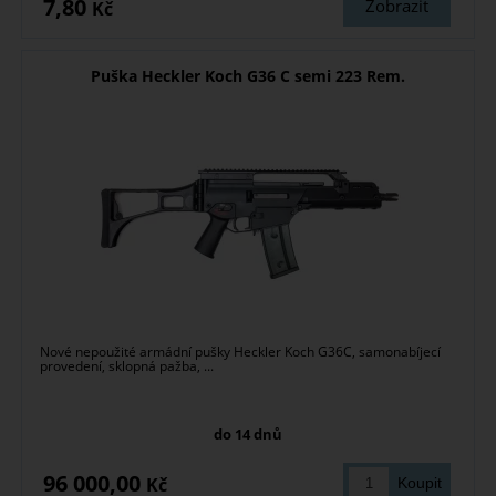
7,80
Zobrazit
Kč
Puška Heckler Koch G36 C semi 223 Rem.
Nové nepoužité armádní pušky Heckler Koch G36C, samonabíjecí
provedení, sklopná pažba, ...
do 14 dnů
96 000,00
Kč