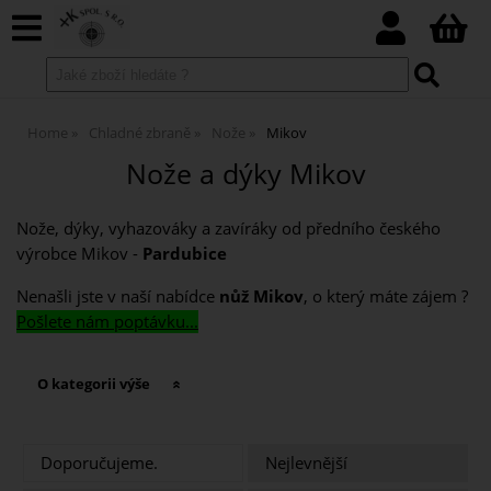
Home
Chladné zbraně
Nože
Mikov
Nože a dýky Mikov
Nože, dýky, vyhazováky a zavíráky od předního českého
výrobce Mikov -
Pardubice
Nenašli jste v naší nabídce
nůž Mikov
, o který máte zájem ?
Pošlete nám poptávku...
O kategorii výše
Doporučujeme.
Nejlevnější