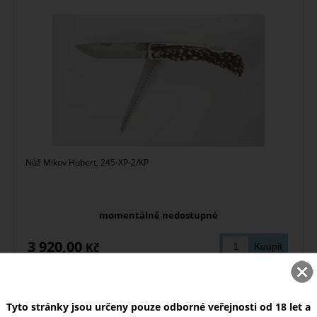
Nůž Mikov Hubert, 245-XP-2/KP
momentálně nedostupné
3 920,00
Kč
Vrhací nůž šípový Mikov
Tyto stránky jsou určeny pouze odborné veřejnosti od 18 let a