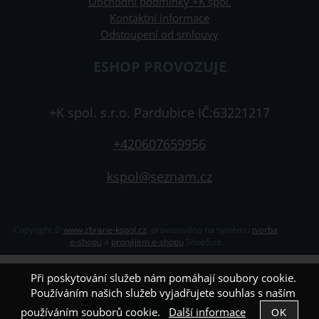
Obchodní podmínky +K spol.
Kontaktní informace
Odstoupení od smlouvy
ESHOP PROVOZUJE
+K spol. s.r.o. Pardubice IČ:63221217
+420607659956
kspol@seznam.cz
Copyright ©
www.zbrane-kspol.cz
,
provozováno na systému
tvorba
e-shopu
a
pronájem e-shopu
Shop5.cz
Při poskytování služeb nám pomáhají soubory cookie.
Používáním našich služeb vyjadřujete souhlas s naším
používáním souborů cookie.
Další informace