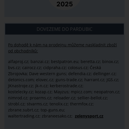
DOVEZEME DO PARDUBIC
Po dohodě k nám na prodejnu můžeme naskladnit zboží
od obchodníků:
alfaproj.cz;
banzai.cz;
bestpatron.eu;
beretta.cz;
binox.cz;
bvs.cz;
cairocz.cz; cidpraha.cz; colosus.cz; Česká
Zbrojovka; Dave western guns; defendia.cz; dellinger.cz;
detonics.com; elovec.cz; guns-trade.cz; harrant.cz; JGS.cz;
JKnastroje.cz; jk-n.cz; kerberostrade.cz;
kostelecky.cz;
kozap.cz; Mayzus;
mpicz.com; neopatron.cz;
nimrod.cz; proarms.cz; reloader.cz; sellier-bellot.cz;
strobl.cz;
stvarms.cz; tenolix.cz; thermfox.cz;
zbrane.subrt.cz;
top-guns.eu;
waltertrading.cz; zbraneesako.cz;
zelenysport.cz