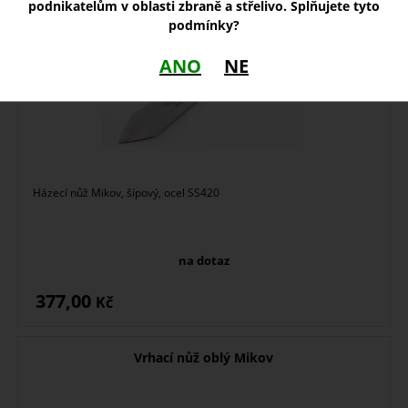
podnikatelům v oblasti zbraně a střelivo. Splňujete tyto
podmínky?
ANO
NE
Házecí nůž Mikov, šípový, ocel SS420
na dotaz
377,00
Kč
Vrhací nůž oblý Mikov