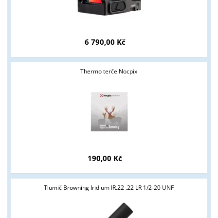
6 790,00 Kč
Thermo terče Nocpix
Tyto stránky jsou určeny pouze odborné veřejnosti od 18 let a
podnikatelům v oblasti zbraně a střelivo. Splňujete tyto
podmínky?
ANO
NE
190,00 Kč
Tlumič Browning Iridium IR.22 .22 LR 1/2-20 UNF