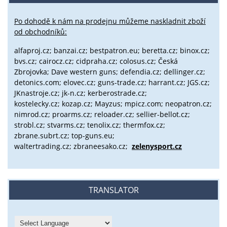
Po dohodě k nám na prodejnu můžeme naskladnit zboží
od obchodníků:
alfaproj.cz;
banzai.cz;
bestpatron.eu;
beretta.cz;
binox.cz;
bvs.cz;
cairocz.cz; cidpraha.cz; colosus.cz; Česká
Zbrojovka; Dave western guns; defendia.cz; dellinger.cz;
detonics.com; elovec.cz; guns-trade.cz; harrant.cz; JGS.cz;
JKnastroje.cz; jk-n.cz; kerberostrade.cz;
kostelecky.cz;
kozap.cz; Mayzus;
mpicz.com; neopatron.cz;
nimrod.cz; proarms.cz; reloader.cz; sellier-bellot.cz;
strobl.cz;
stvarms.cz; tenolix.cz; thermfox.cz;
zbrane.subrt.cz;
top-guns.eu;
waltertrading.cz; zbraneesako.cz;
zelenysport.cz
TRANSLATOR