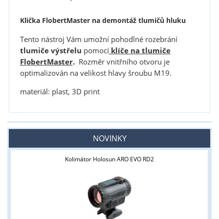
K
lička FlobertMaster na demontáž tlumičů hluku
Tento nástroj Vám umožní pohodlné rozebrání
tlumiče výstřelu
pomocí
klíče na tlumiče
FlobertMaster
.
Rozměr vnitřního otvoru je
optimalizován na velikost hlavy šroubu M19.
materiál: plast, 3D print
NOVINKY
Kolimátor Holosun ARO EVO RD2