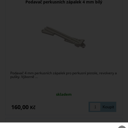
Podavač perkusních zápalek 4 mm bílý
Podavač 4 mm perkusních zápalek pro perkusní pistole, revolvery a
pušky. Výborně ...
skladem
160,00
Kč
Podavač perkusních zápalek 4 mm černý