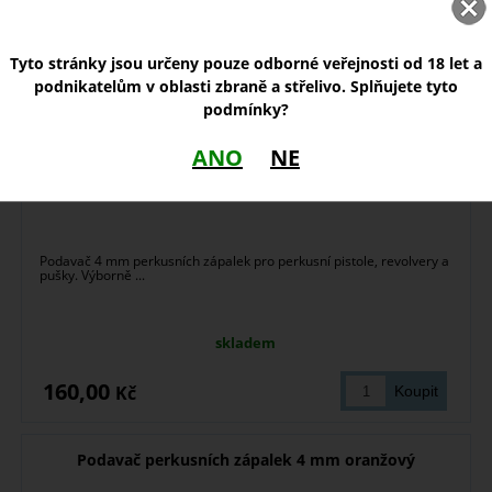
Tyto stránky jsou určeny pouze odborné veřejnosti od 18 let a
podnikatelům v oblasti zbraně a střelivo. Splňujete tyto
podmínky?
ANO
NE
Podavač 4 mm perkusních zápalek pro perkusní pistole, revolvery a
pušky. Výborně ...
skladem
160,00
Kč
Podavač perkusních zápalek 4 mm oranžový