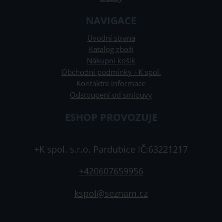
NAVIGACE
Úvodní strana
Katalog zboží
Nákupní košík
Obchodní podmínky +K spol.
Kontaktní informace
Odstoupení od smlouvy
ESHOP PROVOZUJE
+K spol. s.r.o. Pardubice IČ:63221217
+420607659956
kspol@seznam.cz