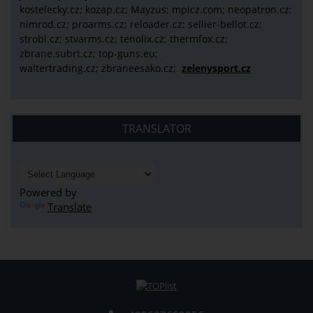
kostelecky.cz;
kozap.cz; Mayzus;
mpicz.com; neopatron.cz;
nimrod.cz; proarms.cz; reloader.cz; sellier-bellot.cz;
strobl.cz;
stvarms.cz; tenolix.cz; thermfox.cz;
zbrane.subrt.cz;
top-guns.eu;
waltertrading.cz; zbraneesako.cz;
zelenysport.cz
TRANSLATOR
Powered by
Translate