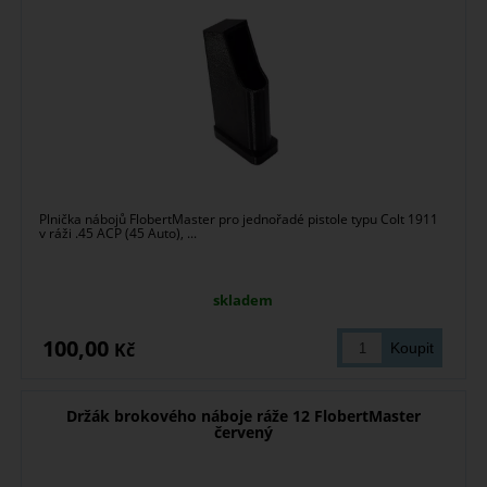
Plnička nábojů FlobertMaster pro jednořadé pistole typu Colt 1911
v ráži .45 ACP (45 Auto), ...
skladem
100,00
Kč
Držák brokového náboje ráže 12 FlobertMaster
červený