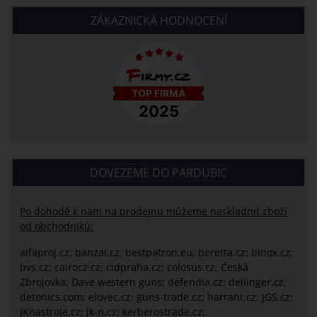
ZÁKAZNICKÁ HODNOCENÍ
DOVEZEME DO PARDUBIC
Po dohodě k nám na prodejnu můžeme naskladnit zboží
od obchodníků:
alfaproj.cz;
banzai.cz;
bestpatron.eu;
beretta.cz;
binox.cz;
bvs.cz;
cairocz.cz; cidpraha.cz; colosus.cz; Česká
Zbrojovka; Dave western guns; defendia.cz; dellinger.cz;
detonics.com; elovec.cz; guns-trade.cz; harrant.cz; JGS.cz;
JKnastroje.cz; jk-n.cz; kerberostrade.cz;