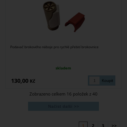
Podavač brokového náboje pro rychlé přebití brokovnice
skladem
130,00
Kč
Zobrazeno celkem
16
položek z
40
1
2
3
>>