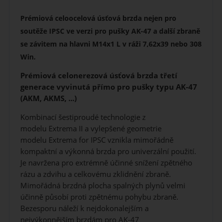
Prémiová celoocelová úsťová brzda nejen pro
soutěže IPSC ve verzi pro pušky AK-47 a další zbraně
se závitem na hlavni M14x1 L v ráži 7,62x39 nebo 308
Win.
Prémiová celonerezová úsťová brzda třetí
generace vyvinutá přímo pro pušky typu AK-47
(AKM, AKMS, ...)
Kombinací šestiproudé technologie z
modelu Extrema II a vylepšené geometrie
modelu Extrema for IPSC vznikla mimořádně
kompaktní a výkonná brzda pro univerzální použití.
Je navržena pro extrémně účinné snížení zpětného
rázu a zdvihu a celkovému zklidnění zbraně.
Mimořádná brzdná plocha spalných plynů velmi
účinně působí proti zpětnému pohybu zbraně.
Bezesporu náleží k nejdokonalejším a
nejvýkonnějším brzdám pro AK-47