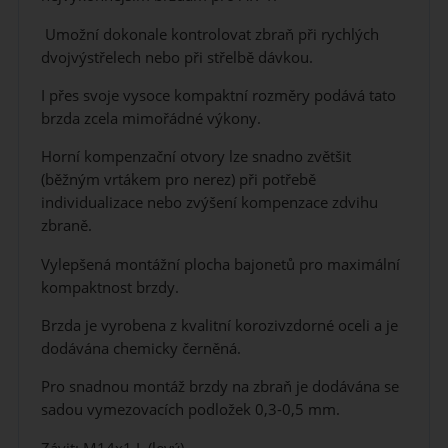
Umožní dokonale kontrolovat zbraň při rychlých
dvojvýstřelech nebo při střelbě dávkou.
I přes svoje vysoce kompaktní rozměry podává tato
brzda zcela mimořádné výkony.
Horní kompenzační otvory lze snadno zvětšit
(běžným vrtákem pro nerez) při potřebě
individualizace nebo zvýšení kompenzace zdvihu
zbraně.
Vylepšená montážní plocha bajonetů pro maximální
kompaktnost brzdy.
Brzda je vyrobena z kvalitní korozivzdorné oceli a je
dodávána chemicky černěná.
Pro snadnou montáž brzdy na zbraň je dodávána se
sadou vymezovacích podložek 0,3-0,5 mm.