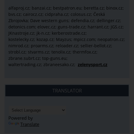
alfaproj.cz;
banzai.cz;
bestpatron.eu;
beretta.cz;
binox.cz;
bvs.cz;
cairocz.cz; cidpraha.cz; colosus.cz; Česká
Zbrojovka; Dave western guns; defendia.cz; dellinger.cz;
detonics.com; elovec.cz; guns-trade.cz; harrant.cz; JGS.cz;
JKnastroje.cz; jk-n.cz; kerberostrade.cz;
kostelecky.cz;
kozap.cz; Mayzus;
mpicz.com; neopatron.cz;
nimrod.cz; proarms.cz; reloader.cz; sellier-bellot.cz;
strobl.cz;
stvarms.cz; tenolix.cz; thermfox.cz;
zbrane.subrt.cz;
top-guns.eu;
waltertrading.cz; zbraneesako.cz;
zelenysport.cz
TRANSLATOR
Powered by
Translate