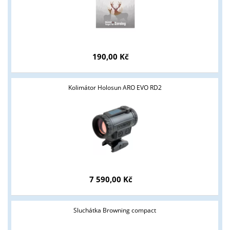
190,00 Kč
Kolimátor Holosun ARO EVO RD2
Tyto stránky jsou určeny pouze odborné veřejnosti od 18 let a
podnikatelům v oblasti zbraně a střelivo. Splňujete tyto
podmínky?
7 590,00 Kč
ANO
NE
Sluchátka Browning compact