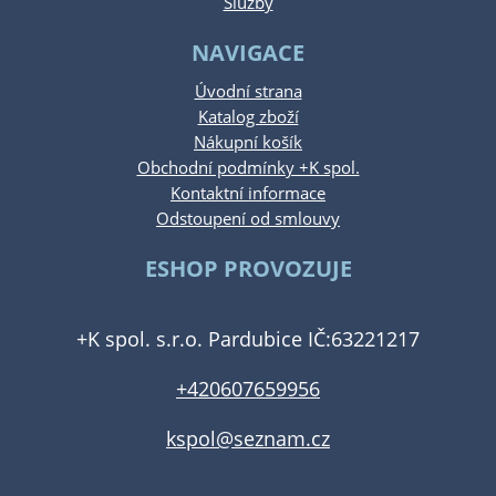
Služby
NAVIGACE
Úvodní strana
Katalog zboží
Nákupní košík
Obchodní podmínky +K spol.
Kontaktní informace
Odstoupení od smlouvy
ESHOP PROVOZUJE
+K spol. s.r.o. Pardubice IČ:63221217
+420607659956
kspol@seznam.cz