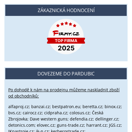
ZÁKAZNICKÁ HODNOCENÍ
DOVEZEME DO PARDUBIC
Po dohodě k nám na prodejnu můžeme naskladnit zboží
od obchodníků:
alfaproj.cz;
banzai.cz;
bestpatron.eu;
beretta.cz;
binox.cz;
bvs.cz;
cairocz.cz; cidpraha.cz; colosus.cz; Česká
Zbrojovka; Dave western guns; defendia.cz; dellinger.cz;
detonics.com; elovec.cz; guns-trade.cz; harrant.cz; JGS.cz;
JKnastroje.cz; jk-n.cz; kerberostrade.cz;