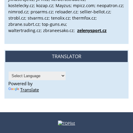
kostelecky.cz;
kozap.cz; Mayzus;
mpicz.com; neopatron.cz;
nimrod.cz; proarms.cz; reloader.cz; sellier-bellot.cz;
strobl.cz;
stvarms.cz; tenolix.cz; thermfox.cz;
zbrane.subrt.cz;
top-guns.eu;
waltertrading.cz; zbraneesako.cz;
zelenysport.cz
TRANSLATOR
Powered by
Translate