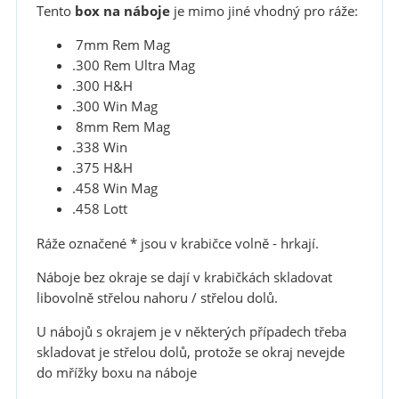
Tento
box na náboje
je mimo jiné vhodný pro ráže:
7mm Rem Mag
.300 Rem Ultra Mag
.300 H&H
.300 Win Mag
8mm Rem Mag
.338 Win
.375 H&H
.458 Win Mag
.458 Lott
Ráže označené * jsou v krabičce volně - hrkají.
Náboje bez okraje se dají v krabičkách skladovat
libovolně střelou nahoru / střelou dolů.
U nábojů s okrajem je v některých případech třeba
skladovat je střelou dolů, protože se okraj nevejde
do mřížky boxu na náboje