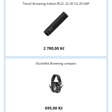
Tlumič Browning Iridium IR.22 .22 LR 1/2-20 UNF
2 700,00 Kč
Sluchátka Browning compact
Tyto stránky jsou určeny pouze odborné veřejnosti od 18 let a
podnikatelům v oblasti zbraně a střelivo. Splňujete tyto
podmínky?
ANO
NE
695,00 Kč