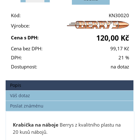
Kód:
KN30020
Výrobce:
120,00 Kč
Cena s DPH:
Cena bez DPH:
99,17 Kč
DPH:
21 %
Dostupnost:
na dotaz
Popis
Váš dotaz
Poslat známénu
Krabička na náboje
Berrys z kvalitního plastu na
20 kusů nábojů.