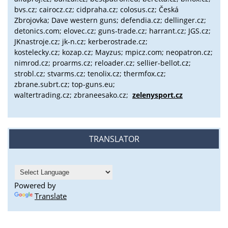
bvs.cz;
cairocz.cz; cidpraha.cz; colosus.cz; Česká
Zbrojovka; Dave western guns; defendia.cz; dellinger.cz;
detonics.com; elovec.cz; guns-trade.cz; harrant.cz; JGS.cz;
JKnastroje.cz; jk-n.cz; kerberostrade.cz;
kostelecky.cz;
kozap.cz; Mayzus;
mpicz.com; neopatron.cz;
nimrod.cz; proarms.cz; reloader.cz; sellier-bellot.cz;
strobl.cz;
stvarms.cz; tenolix.cz; thermfox.cz;
zbrane.subrt.cz;
top-guns.eu;
waltertrading.cz; zbraneesako.cz;
zelenysport.cz
TRANSLATOR
Powered by
Translate