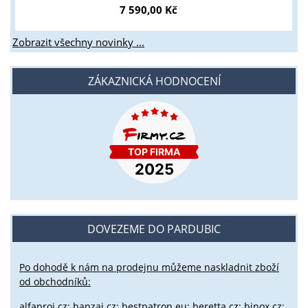
7 590,00 Kč
Zobrazit všechny novinky ...
ZÁKAZNICKÁ HODNOCENÍ
DOVEZEME DO PARDUBIC
Po dohodě k nám na prodejnu můžeme naskladnit zboží
od obchodníků:
alfaproj.cz;
banzai.cz;
bestpatron.eu;
beretta.cz;
binox.cz;