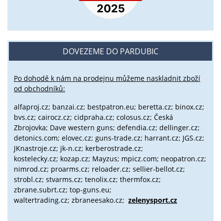
DOVEZEME DO PARDUBIC
Po dohodě k nám na prodejnu můžeme naskladnit zboží
od obchodníků:
alfaproj.cz;
banzai.cz;
bestpatron.eu;
beretta.cz;
binox.cz;
bvs.cz;
cairocz.cz; cidpraha.cz; colosus.cz; Česká
Zbrojovka; Dave western guns; defendia.cz; dellinger.cz;
detonics.com; elovec.cz; guns-trade.cz; harrant.cz; JGS.cz;
JKnastroje.cz; jk-n.cz; kerberostrade.cz;
kostelecky.cz;
kozap.cz; Mayzus;
mpicz.com; neopatron.cz;
nimrod.cz; proarms.cz; reloader.cz; sellier-bellot.cz;
strobl.cz;
stvarms.cz; tenolix.cz; thermfox.cz;
zbrane.subrt.cz;
top-guns.eu;
waltertrading.cz; zbraneesako.cz;
zelenysport.cz