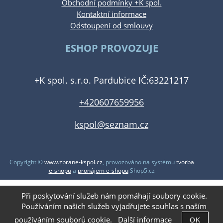
Obchodní podmínky +K spol.
Kontaktní informace
Odstoupení od smlouvy
ESHOP PROVOZUJE
+K spol. s.r.o. Pardubice IČ:63221217
+420607659956
kspol@seznam.cz
Copyright ©
www.zbrane-kspol.cz
,
provozováno na systému
tvorba
e-shopu
a
pronájem e-shopu
Shop5.cz
Při poskytování služeb nám pomáhají soubory cookie.
Používáním našich služeb vyjadřujete souhlas s naším
používáním souborů cookie.
Další informace