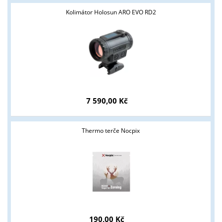
Kolimátor Holosun ARO EVO RD2
7 590,00 Kč
Tyto stránky jsou určeny pouze odborné veřejnosti od 18 let a
podnikatelům v oblasti zbraně a střelivo. Splňujete tyto
podmínky?
Thermo terče Nocpix
ANO
NE
190,00 Kč